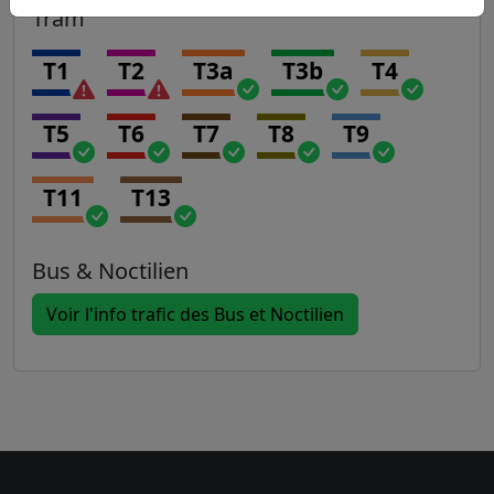
Tram
T1
T2
T3a
T3b
T4
T5
T6
T7
T8
T9
T11
T13
Bus & Noctilien
Voir l'info trafic des Bus et Noctilien