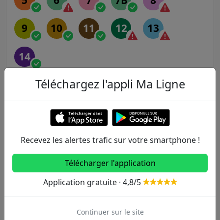
9
10
11
12
13
14
Téléchargez l'appli Ma Ligne
RER
A
B
C
D
E
Recevez les alertes trafic sur votre smartphone !
Transilien
Télécharger l'application
H
J
K
L
N
Application gratuite · 4,8/5
P
R
U
Continuer sur le site