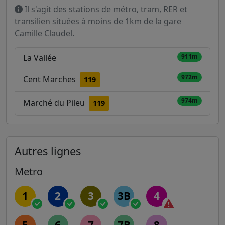
Il s'agit des stations de métro, tram, RER et
transilien situées à moins de 1km de la gare
Camille Claudel.
La Vallée
911m
972m
Cent Marches
119
974m
Marché du Pileu
119
Autres lignes
Metro
1
2
3
3B
4
5
6
7
7B
8