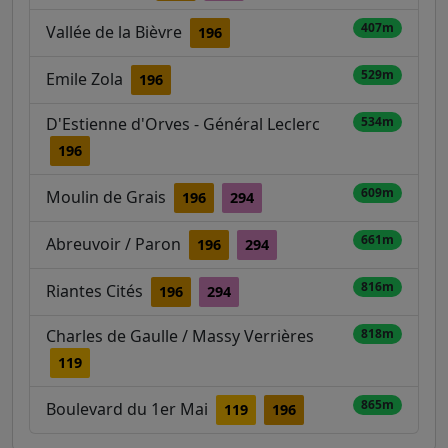
407m
Vallée de la Bièvre
196
529m
Emile Zola
196
D'Estienne d'Orves - Général Leclerc
534m
196
609m
Moulin de Grais
196
294
661m
Abreuvoir / Paron
196
294
816m
Riantes Cités
196
294
Charles de Gaulle / Massy Verrières
818m
119
865m
Boulevard du 1er Mai
119
196