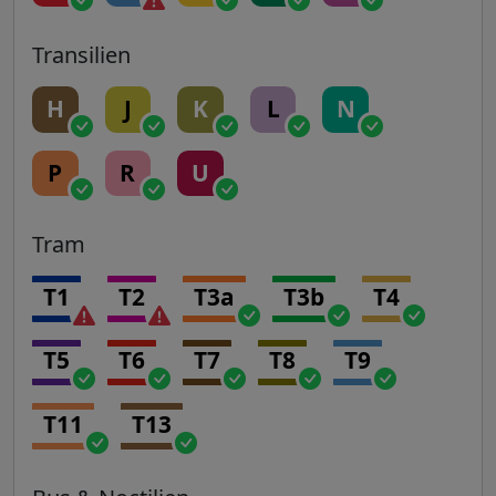
Transilien
H
J
K
L
N
P
R
U
Tram
T1
T2
T3a
T3b
T4
T5
T6
T7
T8
T9
T11
T13