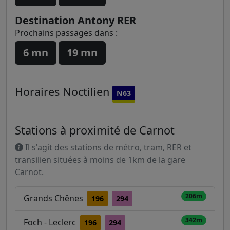
Destination Antony RER
Prochains passages dans :
6 mn
19 mn
Horaires
Noctilien
N63
Stations à proximité de Carnot
Il s'agit des stations de métro, tram, RER et
transilien situées à moins de 1km de la gare
Carnot.
206m
Grands Chênes
196
294
342m
Foch - Leclerc
196
294