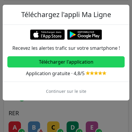
Téléchargez l'appli Ma Ligne
Autres lignes
Metro
1
2
3
3B
4
Recevez les alertes trafic sur votre smartphone !
5
6
7
7B
8
Télécharger l'application
Application gratuite · 4,8/5
9
10
11
12
13
Continuer sur le site
14
RER
A
B
C
D
E