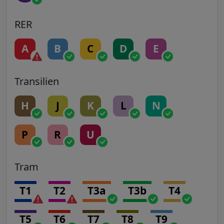
RER
A
B
C
D
E
Transilien
H
J
K
L
N
P
R
U
Tram
T1
T2
T3a
T3b
T4
T5
T6
T7
T8
T9