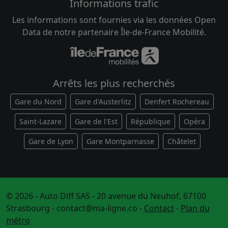
Informations trafic
Les informations sont fournies via les données Open
Data de notre partenaire Île-de-France Mobilité.
Arrêts les plus recherchés
Gare du Nord
Gare d'Austerlitz
Denfert Rochereau
Saint-Lazare
Gare de l'Est
République
Opéra
Gare de Lyon
Gare Montparnasse
Châtelet
© 2026 - Auto Diff SAS - 20 avenue du Neuhof, 67100
Strasbourg -
contact@ma-ligne.co
-
Contact
-
Plan du
métro