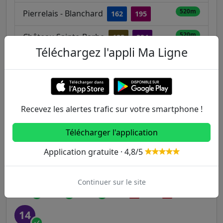
520m
Pierrelais - Blanchard
162
195
520m
Château Sainte-Barbe
128
394
Téléchargez l'appli Ma Ligne
Autres lignes
Metro
Recevez les alertes trafic sur votre smartphone !
1
2
3
3B
4
Télécharger l'application
Application gratuite · 4,8/5
5
6
7
7B
8
Continuer sur le site
9
10
11
12
13
14