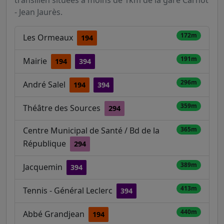
transilien situées à moins de 1km de la gare Carnot
- Jean Jaurès.
172m
Les Ormeaux
194
191m
Mairie
194
394
296m
André Salel
194
394
359m
Théâtre des Sources
294
Centre Municipal de Santé / Bd de la
365m
République
294
389m
Jacquemin
394
413m
Tennis - Général Leclerc
394
440m
Abbé Grandjean
194