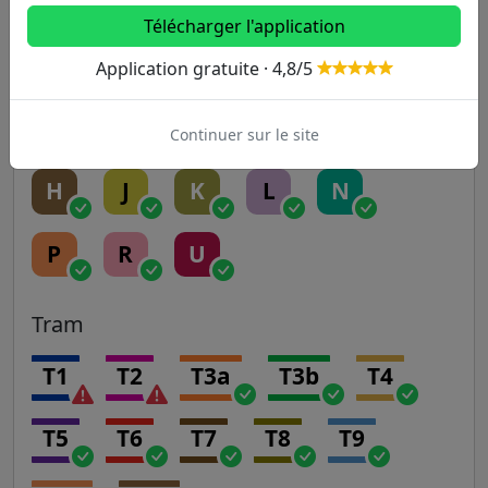
RER
Télécharger l'application
A
B
C
D
E
Application gratuite · 4,8/5
Transilien
Continuer sur le site
H
J
K
L
N
P
R
U
Tram
T1
T2
T3a
T3b
T4
T5
T6
T7
T8
T9