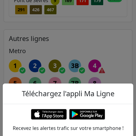
Pont de Sèvres
9
169
171
179
291
426
467
Autres lignes
Metro
1
2
3
3B
4
5
6
7
7B
8
Téléchargez l'appli Ma Ligne
9
10
11
12
13
14
Recevez les alertes trafic sur votre smartphone !