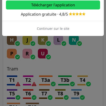
RER
Télécharger l'application
A
B
C
D
E
Application gratuite · 4,8/5
Transilien
Continuer sur le site
H
J
K
L
N
P
R
U
Tram
T1
T2
T3a
T3b
T4
T5
T6
T7
T8
T9