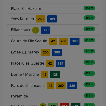
Place Bir-Hakeim
151m
192m
Yves Kermen
260
389
195m
Billancourt
9
389
315m
Cours de l'Ile Seguin
42
260
389
370m
Lycée E.J. Marey
260
389
398m
Place Jules Guesde
42
389
422m
Dôme / Marché
42
123
433m
Parc de Billancourt
42
260
389
Pyramide
486m
515m