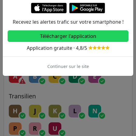
5
6
7
7B
8
Recevez les alertes trafic sur votre smartphone !
9
10
11
12
13
Télécharger l'application
14
Application gratuite · 4,8/5
RER
Continuer sur le site
A
B
C
D
E
Transilien
H
J
K
L
N
P
R
U