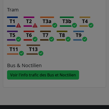
Tram
T1
T2
T3a
T3b
T4
T5
T6
T7
T8
T9
T11
T13
Bus & Noctilien
Voir l'info trafic des Bus et Noctilien