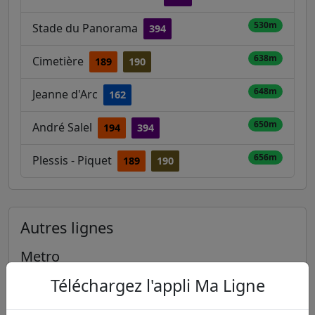
530m
Stade du Panorama
394
638m
Cimetière
189
190
648m
Jeanne d'Arc
162
650m
André Salel
194
394
656m
Plessis - Piquet
189
190
Autres lignes
Metro
Téléchargez l'appli Ma Ligne
1
2
3
3B
4