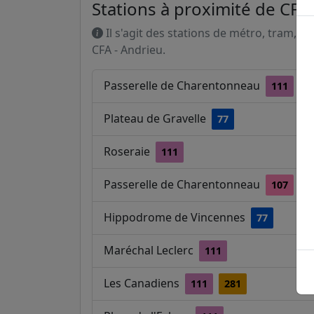
Stations à proximité de CFA
Il s'agit des stations de métro, tram, R
CFA - Andrieu.
Passerelle de Charentonneau
111
Plateau de Gravelle
77
Roseraie
111
Passerelle de Charentonneau
107
Hippodrome de Vincennes
77
Maréchal Leclerc
111
Les Canadiens
111
281