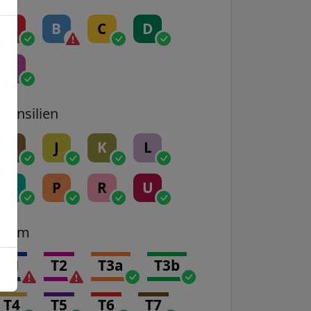
A
B
C
D
E
Transilien
H
J
K
L
N
P
R
U
Tram
T1
T2
T3a
T3b
T4
T5
T6
T7