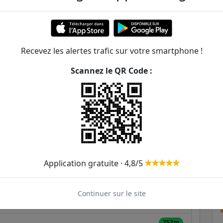
 - Andrieu
ER et transilien situées à moins de 1km de la gare
Recevez les alertes trafic sur votre smartphone !
239m
Scannez le QR Code :
280m
331m
402m
493m
Application gratuite · 4,8/5
564m
Continuer sur le site
717m
752m