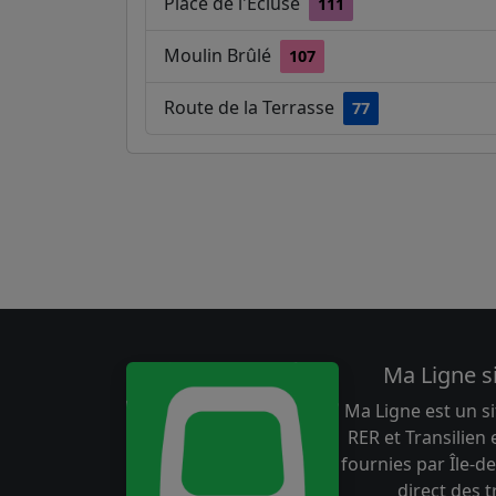
Place de l'Ecluse
111
Moulin Brûlé
107
Route de la Terrasse
77
Ma Ligne s
Ma Ligne est un si
RER et Transilien
fournies par Île-de
direct des 