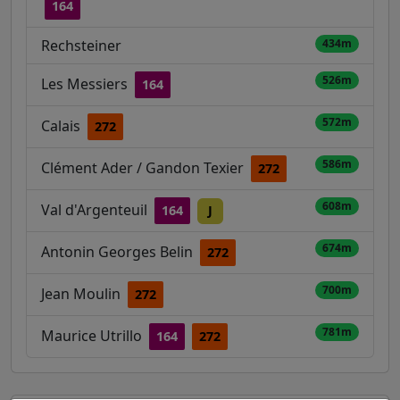
164
Rechsteiner
434m
526m
Les Messiers
164
572m
Calais
272
586m
Clément Ader / Gandon Texier
272
608m
Val d'Argenteuil
164
J
674m
Antonin Georges Belin
272
700m
Jean Moulin
272
781m
Maurice Utrillo
164
272