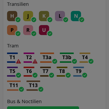
Transilien
H
J
K
L
N
P
R
U
Tram
T1
T2
T3a
T3b
T4
T5
T6
T7
T8
T9
T11
T13
Bus & Noctilien