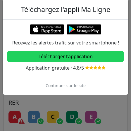
Autres lignes
Téléchargez l'appli Ma Ligne
Metro
1
2
3
3B
4
Recevez les alertes trafic sur votre smartphone !
5
6
7
7B
8
Télécharger l'application
9
10
11
12
13
Application gratuite · 4,8/5
14
Continuer sur le site
RER
A
B
C
D
E