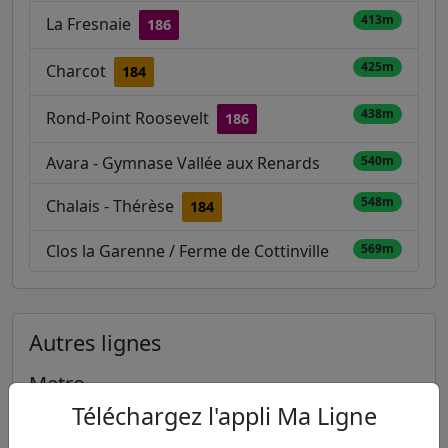
413m
La Fresnaie
186
425m
Charcot
184
438m
Rond-Point Roosevelt
186
Avara - Gymnase Vallée aux Renards
540m
548m
Chalais - Thérèse
184
Clos la Garenne / Ferme de Cottinville
569m
Autres lignes
Metro
Téléchargez l'appli Ma Ligne
1
2
3
3B
4