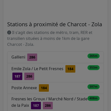
Stations à proximité de Charcot - Zola
Il s'agit des stations de métro, tram, RER et
transilien situées à moins de 1km de la gare
Charcot - Zola.
265m
Gallieni
286
353m
Emile Zola / Le Petit Fresnes
184
187
286
397m
Poste Annexe
184
Fresnes les Groux / Marché Nord / Stade
408m
de la Paix
187
286