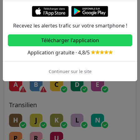
5
6
7
7B
8
Recevez les alertes trafic sur votre smartphone !
9
10
11
12
13
Télécharger l'application
14
Application gratuite · 4,8/5
RER
Continuer sur le site
A
B
C
D
E
Transilien
H
J
K
L
N
P
R
U