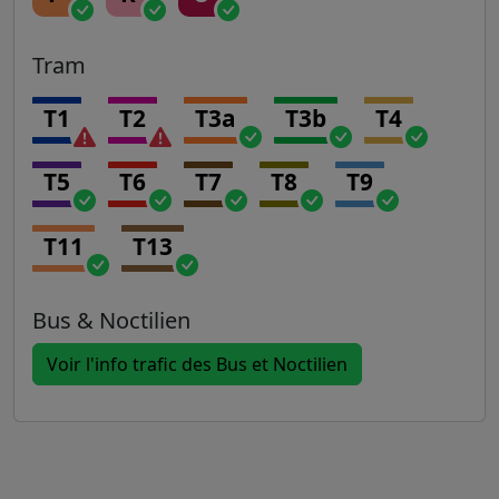
Tram
T1
T2
T3a
T3b
T4
T5
T6
T7
T8
T9
T11
T13
Bus & Noctilien
Voir l'info trafic des Bus et Noctilien