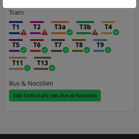
Tram
T1
T2
T3a
T3b
T4
T5
T6
T7
T8
T9
T11
T13
Bus & Noctilien
Voir l'info trafic des Bus et Noctilien