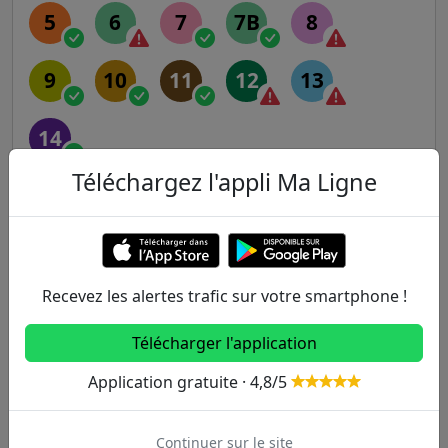
5
6
7
7B
8
9
10
11
12
13
14
Téléchargez l'appli Ma Ligne
RER
A
B
C
D
E
Recevez les alertes trafic sur votre smartphone !
Transilien
Télécharger l'application
H
J
K
L
N
Application gratuite · 4,8/5
P
R
U
Continuer sur le site