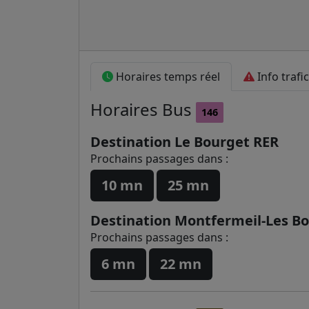
Horaires temps réel
Info trafic
Horaires
Bus
146
Destination Le Bourget RER
Prochains passages dans :
10 mn
25 mn
Destination Montfermeil-Les B
Prochains passages dans :
6 mn
22 mn