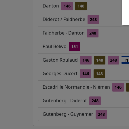
Danton
146
148
Diderot / Faidherbe
248
Faidherbe - Danton
248
Paul Belwo
151
Gaston Roulaud
146
148
248
T1
Georges Ducerf
146
148
Escadrille Normandie - Niémen
146
Gutenberg - Diderot
248
Gutenberg - Guynemer
248