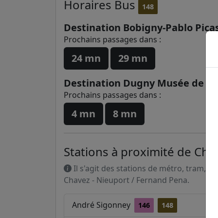
Horaires
Bus
148
Destination Bobigny-Pablo Pica
Prochains passages dans :
24 mn
29 mn
Destination Dugny Musée de l'Air
Prochains passages dans :
4 mn
8 mn
Stations à proximité de Cha
Il s'agit des stations de métro, tram, R
Chavez - Nieuport / Fernand Pena.
André Sigonney
146
148