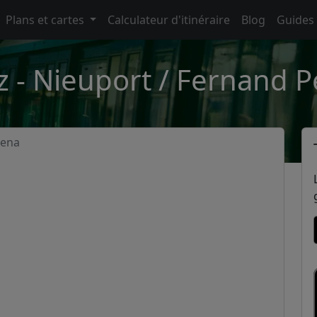
Plans et cartes
Calculateur d'itinéraire
Blog
Guides
z - Nieuport / Fernand P
Pena