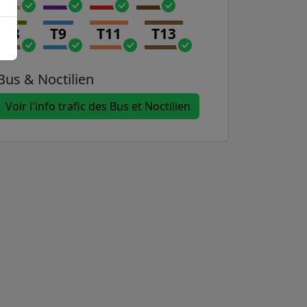
T8
T9
T11
T13
Bus & Noctilien
Voir l'info trafic des Bus et Noctilien