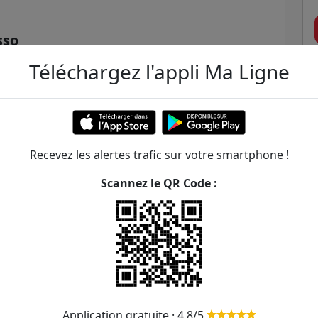
sso
Téléchargez l'appli Ma Ligne
 et de l'Espace - Drancy - Lib
Recevez les alertes trafic sur votre smartphone !
Scannez le QR Code :
vez - Nieuport / Fernand Pena
ER et transilien situées à moins de 1km de la gare
280m
Application gratuite · 4,8/5