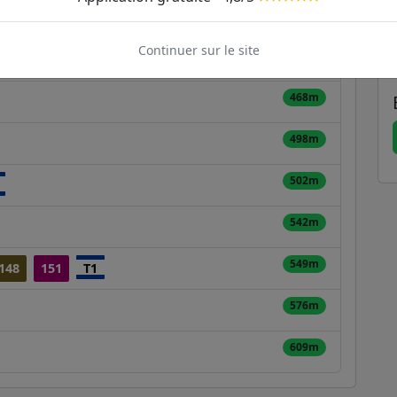
287m
Continuer sur le site
384m
468m
498m
502m
542m
549m
148
151
T1
576m
609m