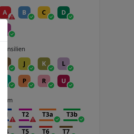
A
B
C
D
E
Transilien
H
J
K
L
N
P
R
U
Tram
T1
T2
T3a
T3b
T4
T5
T6
T7