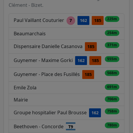
Clément - Bizet.
225m
Paul Vaillant Couturier
7
162
185
Beaumarchais
254m
371m
Dispensaire Danielle Casanova
185
555m
Guynemer - Maxime Gorki
162
185
568m
Guynemer - Place des Fusillés
185
Emile Zola
691m
Mairie
706m
758m
Groupe hospitalier Paul Brousse
162
780m
Beethoven - Concorde
T9