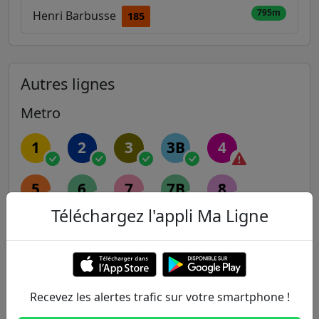
795m
Henri Barbusse
185
Autres lignes
Metro
1
2
3
3B
4
5
6
7
7B
8
Téléchargez l'appli Ma Ligne
9
10
11
12
13
14
Recevez les alertes trafic sur votre smartphone !
RER