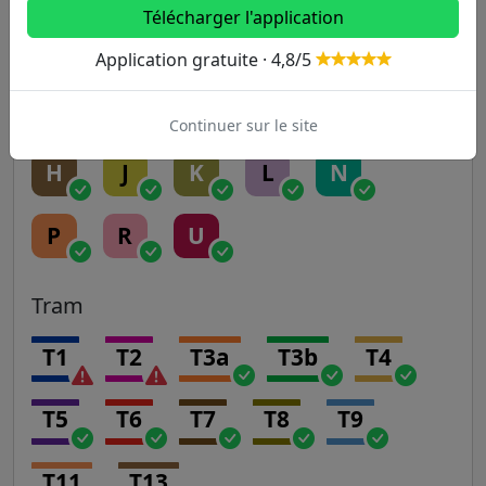
Télécharger l'application
A
B
C
D
E
Application gratuite · 4,8/5
Transilien
Continuer sur le site
H
J
K
L
N
P
R
U
Tram
T1
T2
T3a
T3b
T4
T5
T6
T7
T8
T9
T11
T13