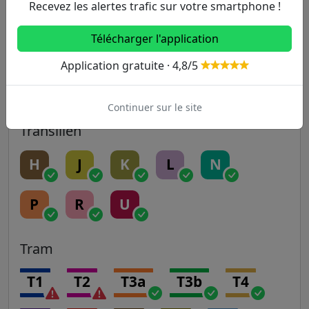
14
Recevez les alertes trafic sur votre smartphone !
Télécharger l'application
RER
Application gratuite · 4,8/5
A
B
C
D
E
Continuer sur le site
Transilien
H
J
K
L
N
P
R
U
Tram
T1
T2
T3a
T3b
T4