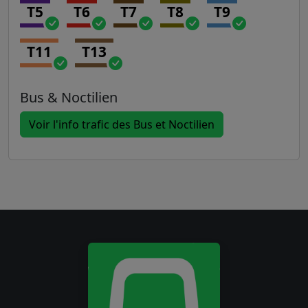
T5
T6
T7
T8
T9
T11
T13
Bus & Noctilien
Voir l'info trafic des Bus et Noctilien