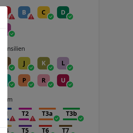
A
B
C
D
E
Transilien
H
J
K
L
N
P
R
U
Tram
T1
T2
T3a
T3b
T4
T5
T6
T7