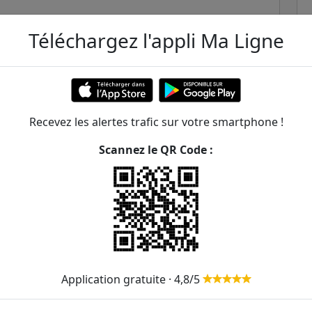
Téléchargez l'appli Ma Ligne
Recevez les alertes trafic sur votre smartphone !
Scannez le QR Code :
mar
ER et transilien situées à moins de 1km de la gare
238m
44
367
467
A
283m
Application gratuite · 4,8/5
391m