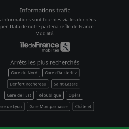
Informations trafic
s informations sont fournies via les données
pen Data de notre partenaire Île-de-France
Mobilité.
Arrêts les plus recherchés
Gare du Nord
Gare d'Austerlitz
Denfert Rochereau
Saint-Lazare
Gare de l'Est
République
Opéra
are de Lyon
Gare Montparnasse
Châtelet