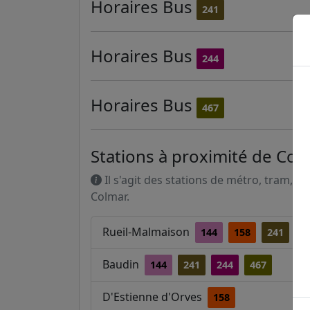
Horaires
Bus
241
Horaires
Bus
244
Horaires
Bus
467
Stations à proximité de Col
Il s'agit des stations de métro, tram, R
Colmar.
Rueil-Malmaison
144
158
241
2
Baudin
144
241
244
467
D'Estienne d'Orves
158