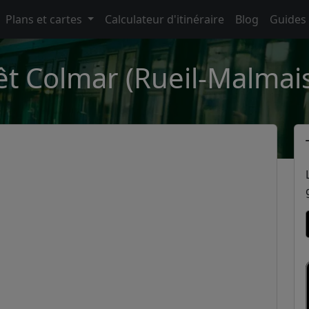
Plans et cartes
Calculateur d'itinéraire
Blog
Guides
êt Colmar (Rueil-Malmai