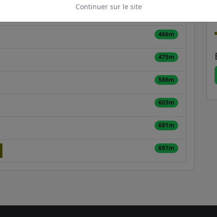
Continuer sur le site
446m
466m
475m
586m
603m
681m
697m