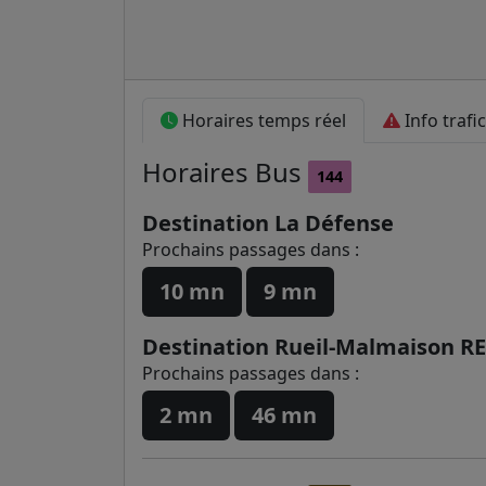
Horaires temps réel
Info trafic
Horaires
Bus
144
Destination La Défense
Prochains passages dans :
10 mn
9 mn
Destination Rueil-Malmaison R
Prochains passages dans :
2 mn
46 mn