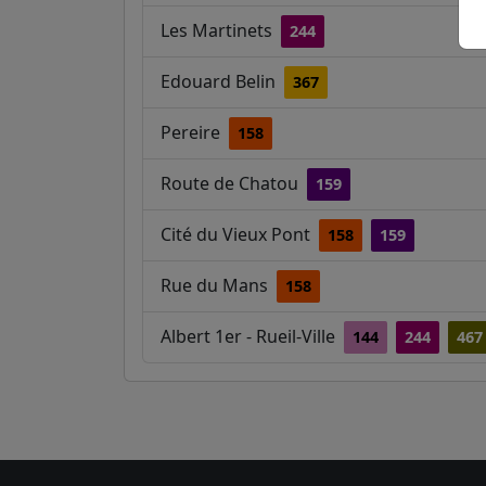
Les Martinets
244
Edouard Belin
367
Pereire
158
Route de Chatou
159
Cité du Vieux Pont
158
159
Rue du Mans
158
Albert 1er - Rueil-Ville
144
244
467