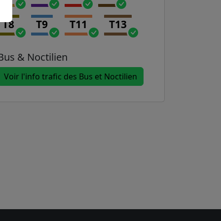
T8
T9
T11
T13
Bus & Noctilien
Voir l'info trafic des Bus et Noctilien