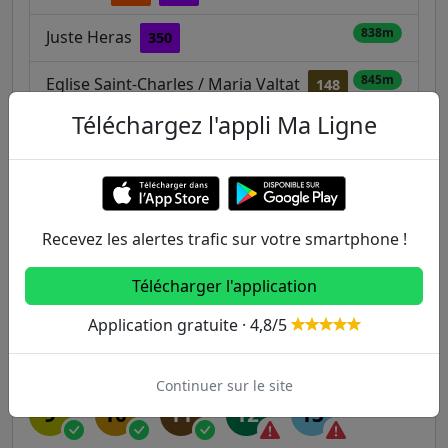
838m
Juste Heras
350
845m
Eglise Saint-Charles / Maria Valtat
148
247
Téléchargez l'appli Ma Ligne
Autres lignes
Recevez les alertes trafic sur votre smartphone !
Metro
Télécharger l'application
1
2
3
3B
4
Application gratuite · 4,8/5
5
6
7
7B
8
Continuer sur le site
9
10
11
12
13