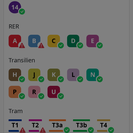
14
RER
A
B
C
D
E
Transilien
H
J
K
L
N
P
R
U
Tram
T1
T2
T3a
T3b
T4