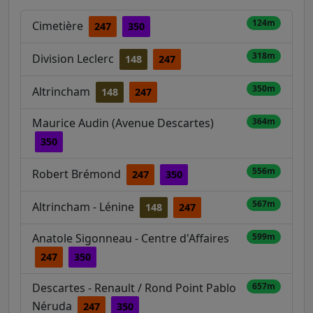
124m
Cimetière
247
350
318m
Division Leclerc
148
247
350m
Altrincham
148
247
Maurice Audin (Avenue Descartes)
364m
350
556m
Robert Brémond
247
350
567m
Altrincham - Lénine
148
247
Anatole Sigonneau - Centre d'Affaires
599m
247
350
Descartes - Renault / Rond Point Pablo
657m
Néruda
247
350