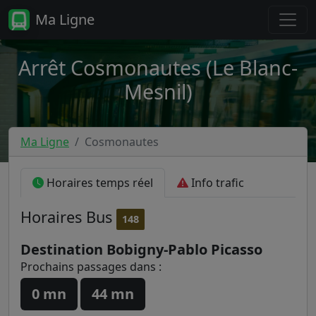
Ma Ligne
Arrêt Cosmonautes (Le Blanc-
Mesnil)
Ma Ligne
Cosmonautes
Horaires temps réel
Info trafic
Horaires
Bus
148
Destination Bobigny-Pablo Picasso
Prochains passages dans :
0 mn
44 mn