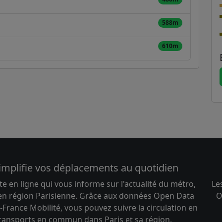
588m
610m
implifie vos déplacements au quotidien
te en ligne qui vous informe sur l'actualité du métro,
Le
 en région Parisienne. Grâce aux données Open Data
O
-France Mobilité, vous pouvez suivre la circulation en
transports en commun dans Paris et sa région.