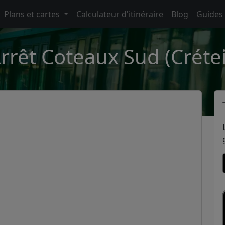
Plans et cartes
Calculateur d'itinéraire
Blog
Guides
rrêt Coteaux Sud (Crétei