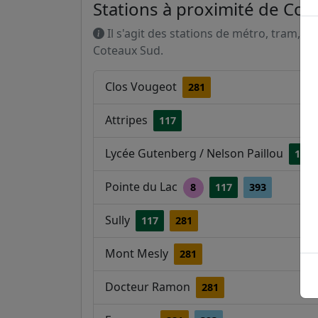
Stations à proximité de Co
Il s'agit des stations de métro, tram, R
Coteaux Sud.
Clos Vougeot
281
Attripes
117
Lycée Gutenberg / Nelson Paillou
117
Pointe du Lac
8
117
393
Sully
117
281
Mont Mesly
281
Docteur Ramon
281