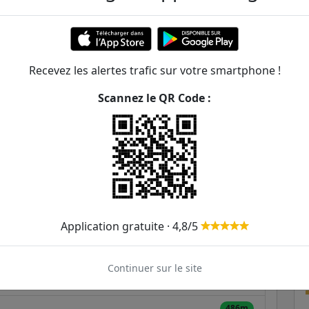
teaux Sud
ER et transilien situées à moins de 1km de la gare
Recevez les alertes trafic sur votre smartphone !
188m
Scannez le QR Code :
200m
266m
281
346m
428m
Application gratuite · 4,8/5
432m
Continuer sur le site
469m
486m