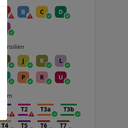
A
B
C
D
E
Transilien
H
J
K
L
N
P
R
U
Tram
T1
T2
T3a
T3b
T4
T5
T6
T7