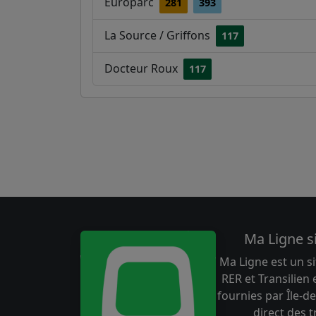
Europarc
281
393
La Source / Griffons
117
Docteur Roux
117
Ma Ligne s
Ma Ligne est un si
RER et Transilien
fournies par Île-de
direct des 