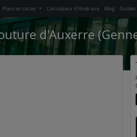
Plans et cartes
Calculateur d'itinéraire
Blog
Guides
outure d'Auxerre (Gennev