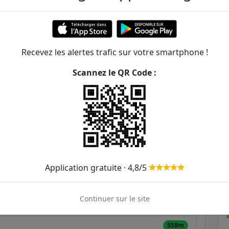
ture d'Auxerre
ER et transilien situées à moins de 1km de la gare
Recevez les alertes trafic sur votre smartphone !
319m
Scannez le QR Code :
340m
350m
403m
436m
Application gratuite · 4,8/5
489m
Continuer sur le site
523m
558m