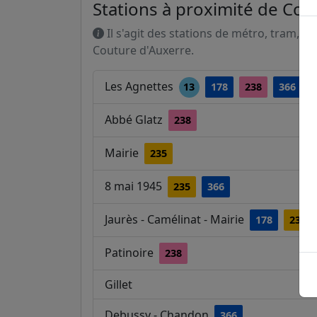
Stations à proximité de Cou
Il s'agit des stations de métro, tram, R
Couture d'Auxerre.
Les Agnettes
13
178
238
366
Abbé Glatz
238
Mairie
235
8 mai 1945
235
366
Jaurès - Camélinat - Mairie
178
235
Patinoire
238
Gillet
Debussy - Chandon
366