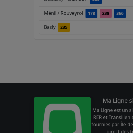
Ménil / Rouveyrol
178
238
366
Basly
235
Ma Ligne s
Ma Ligne est un si
RER et Transilien
fournies par Île-de
direct des 