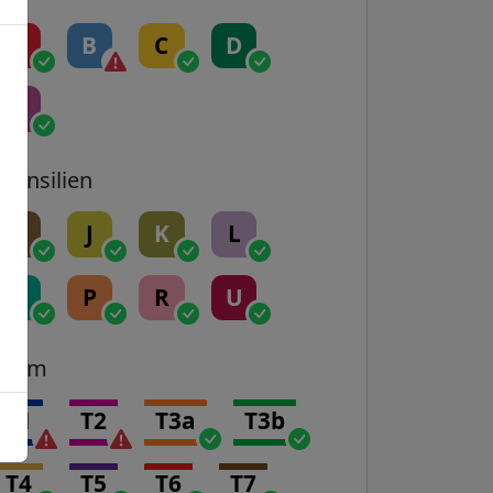
A
B
C
D
E
Transilien
H
J
K
L
N
P
R
U
Tram
T1
T2
T3a
T3b
T4
T5
T6
T7