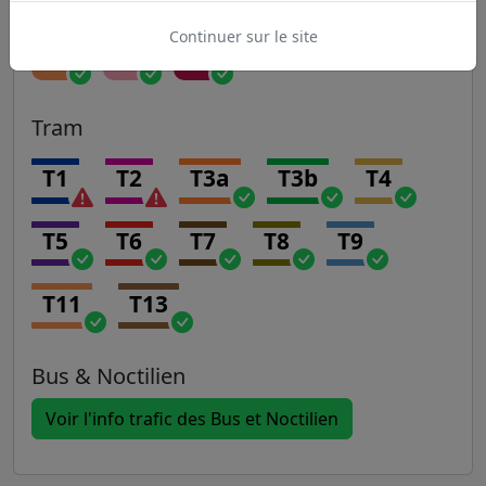
Continuer sur le site
P
R
U
Tram
T1
T2
T3a
T3b
T4
T5
T6
T7
T8
T9
T11
T13
Bus & Noctilien
Voir l'info trafic des Bus et Noctilien