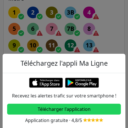
1
2
3
3B
4
5
6
7
7B
8
9
10
11
12
13
14
Téléchargez l'appli Ma Ligne
RER
A
B
C
D
E
Recevez les alertes trafic sur votre smartphone !
Télécharger l'application
Transilien
Application gratuite · 4,8/5
H
J
K
L
N