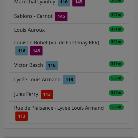
303m
Maréchal Lyautey
116
145
447m
Sablons - Carnot
145
Louis Auroux
474m
Louison Bobet (Val de Fontenay RER)
502m
116
145
519m
Victor Basch
116
556m
Lycée Louis Armand
116
557m
Jules Ferry
113
Rue de Plaisance - Lycée Louis Armand
558m
113