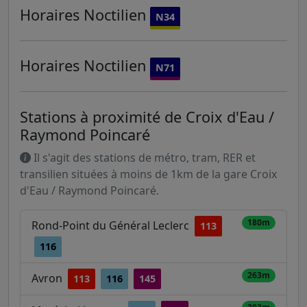
Horaires
Noctilien
N34
Horaires
Noctilien
N71
Stations à proximité de Croix d'Eau /
Raymond Poincaré
Il s'agit des stations de métro, tram, RER et
transilien situées à moins de 1km de la gare Croix
d'Eau / Raymond Poincaré.
180m
Rond-Point du Général Leclerc
113
116
263m
Avron
113
116
145