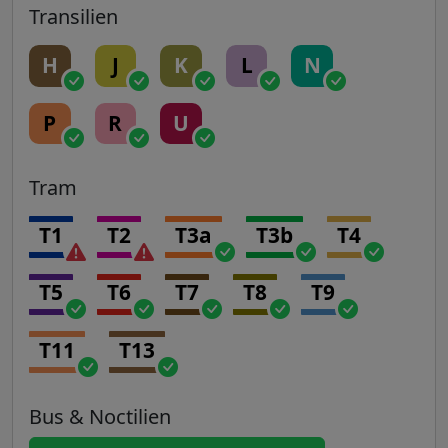
Transilien
H
J
K
L
N
P
R
U
Tram
T1
T2
T3a
T3b
T4
T5
T6
T7
T8
T9
T11
T13
Bus & Noctilien