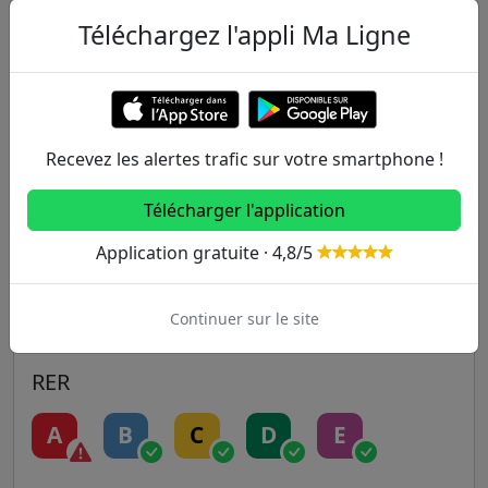
Autres lignes
Téléchargez l'appli Ma Ligne
Metro
1
2
3
3B
4
Recevez les alertes trafic sur votre smartphone !
5
6
7
7B
8
Télécharger l'application
9
10
11
12
13
Application gratuite · 4,8/5
14
Continuer sur le site
RER
A
B
C
D
E