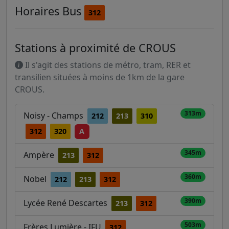
Horaires
Bus
312
Stations à proximité de CROUS
Il s'agit des stations de métro, tram, RER et
transilien situées à moins de 1km de la gare
CROUS.
313m
Noisy - Champs
212
213
310
312
320
A
345m
Ampère
213
312
360m
Nobel
212
213
312
390m
Lycée René Descartes
213
312
503m
Frères Lumière - IFU
312