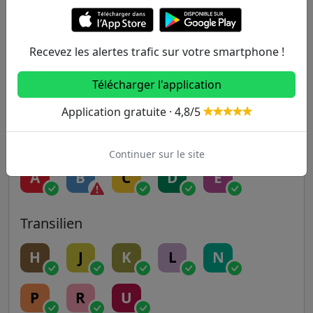
5
6
7
7B
8
Recevez les alertes trafic sur votre smartphone !
9
10
11
12
13
Télécharger l'application
14
Application gratuite · 4,8/5
RER
Continuer sur le site
A
B
C
D
E
Transilien
H
J
K
L
N
P
R
U