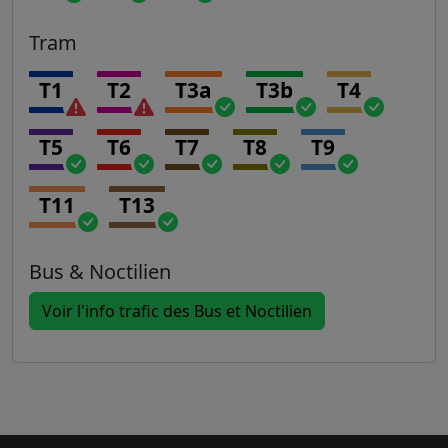
Tram
T1
T2
T3a
T3b
T4
T5
T6
T7
T8
T9
T11
T13
Bus & Noctilien
Voir l'info trafic des Bus et Noctilien