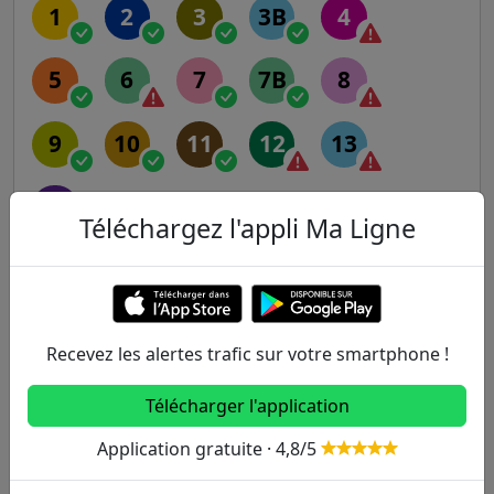
1
2
3
3B
4
5
6
7
7B
8
9
10
11
12
13
14
Téléchargez l'appli Ma Ligne
RER
A
B
C
D
E
Recevez les alertes trafic sur votre smartphone !
Transilien
Télécharger l'application
Application gratuite · 4,8/5
H
J
K
L
N