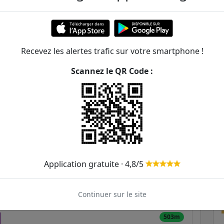
ER et transilien situées à moins de 1km de la gare
254m
Recevez les alertes trafic sur votre smartphone !
328m
Scannez le QR Code :
351m
87
403m
63
72
77
91
423m
479m
in - Cardinal Lemoine
63
67
75
86
Application gratuite · 4,8/5
499m
Continuer sur le site
503m