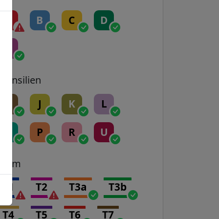
A
B
C
D
E
Transilien
H
J
K
L
N
P
R
U
Tram
T1
T2
T3a
T3b
T4
T5
T6
T7