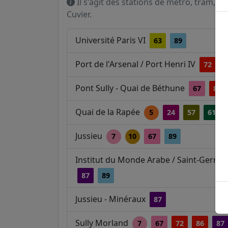
Il s'agit des stations de métro, tram, R
Cuvier.
Université Paris VI
63
89
Port de l'Arsenal / Port Henri IV
72
Pont Sully - Quai de Béthune
67
86
Quai de la Rapée
5
24
57
61
Jussieu
7
10
67
89
Institut du Monde Arabe / Saint-Germa
87
89
Jussieu - Minéraux
87
Sully Morland
7
67
72
86
87