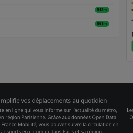
542m
591m
implifie vos déplacements au quotidien
te en ligne qui vous informe sur l'actualité du métro,
Le
 en région Parisienne. Grâce aux données Open Data
O
-France Mobilité, vous pouvez suivre la circulation en
transports en commun dans Paris et sa région.