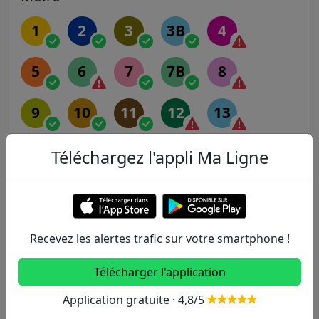
1
2
3
3B
4
5
6
7
7B
8
9
10
11
12
13
14
Téléchargez l'appli Ma Ligne
RER
A
B
C
D
E
Recevez les alertes trafic sur votre smartphone !
Télécharger l'application
Transilien
Application gratuite · 4,8/5
H
J
K
L
N