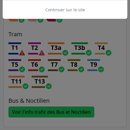
Continuer sur le site
P
R
U
Tram
T1
T2
T3a
T3b
T4
T5
T6
T7
T8
T9
T11
T13
Bus & Noctilien
Voir l'info trafic des Bus et Noctilien