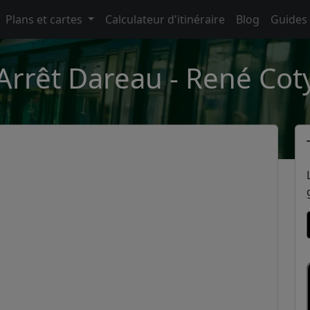
Plans et cartes
Calculateur d'itinéraire
Blog
Guides
Arrêt Dareau - René Cot