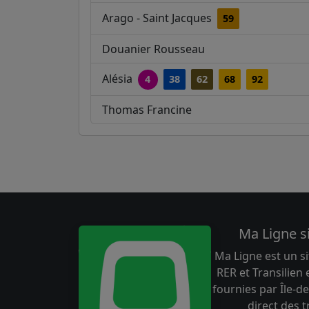
Arago - Saint Jacques
59
Douanier Rousseau
Alésia
4
38
62
68
92
Thomas Francine
Ma Ligne s
Ma Ligne est un si
RER et Transilien
fournies par Île-de
direct des 