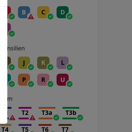
A
B
C
D
E
Transilien
H
J
K
L
N
P
R
U
Tram
T1
T2
T3a
T3b
T4
T5
T6
T7