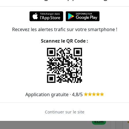
eau - René Coty
Recevez les alertes trafic sur votre smartphone !
ER et transilien situées à moins de 1km de la gare
Scannez le QR Code :
290m
64
68
88
216
B
307m
327m
Application gratuite · 4,8/5
351m
363m
Continuer sur le site
432m