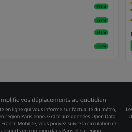
489m
529m
548m
569m
implifie vos déplacements au quotidien
te en ligne qui vous informe sur l'actualité du métro,
Le
 en région Parisienne. Grâce aux données Open Data
O
-France Mobilité, vous pouvez suivre la circulation en
transports en commun dans Paris et sa région.