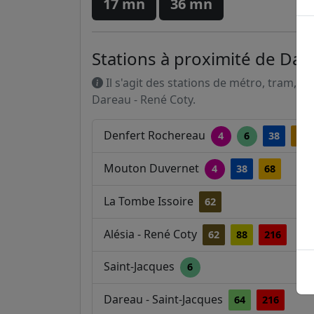
17 mn
36 mn
Stations à proximité de Dar
Il s'agit des stations de métro, tram, R
Dareau - René Coty.
Denfert Rochereau
4
6
38
59
Mouton Duvernet
4
38
68
La Tombe Issoire
62
Alésia - René Coty
62
88
216
Saint-Jacques
6
Dareau - Saint-Jacques
64
216