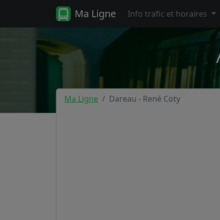
Ma Ligne
Info trafic et horaires
Ma Ligne
Dareau - René Coty