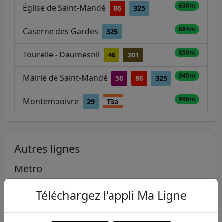
636m
Église de Saint-Mandé
86
325
684m
Caserne des Gardes
325
850m
Tourelle - Daumesnil
46
201
945m
Mairie de Saint-Mandé
56
86
325
996m
Montempoivre
29
T3a
Autres lignes
Metro
1
2
3
3B
4
Téléchargez l'appli Ma Ligne
5
6
7
7B
8