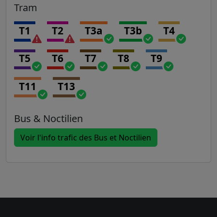
Tram
T1
T2
T3a
T3b
T4
T5
T6
T7
T8
T9
T11
T13
Bus & Noctilien
Voir l'info trafic des Bus et Noctilien