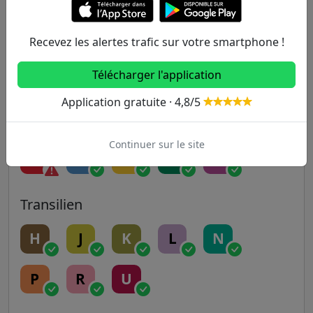
9
10
11
12
13
Recevez les alertes trafic sur votre smartphone !
Télécharger l'application
14
Application gratuite · 4,8/5
RER
Continuer sur le site
A
B
C
D
E
Transilien
H
J
K
L
N
P
R
U