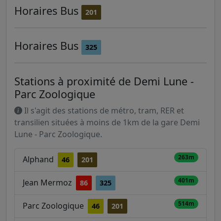
Horaires
Bus
201
Horaires
Bus
325
Stations à proximité de Demi Lune -
Parc Zoologique
Il s'agit des stations de métro, tram, RER et
transilien situées à moins de 1km de la gare Demi
Lune - Parc Zoologique.
263m
Alphand
46
201
401m
Jean Mermoz
86
325
514m
Parc Zoologique
46
201