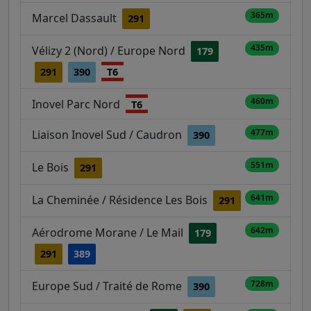
365m
Marcel Dassault
291
435m
Vélizy 2 (Nord) / Europe Nord
179
291
390
T6
460m
Inovel Parc Nord
T6
477m
Liaison Inovel Sud / Caudron
390
551m
Le Bois
291
641m
La Cheminée / Résidence Les Bois
291
642m
Aérodrome Morane / Le Mail
179
291
389
728m
Europe Sud / Traité de Rome
390