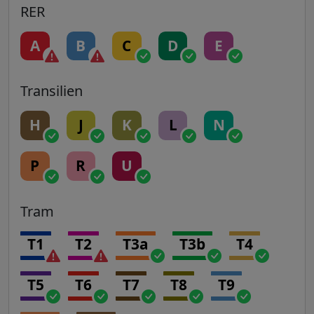
RER
A
B
C
D
E
Transilien
H
J
K
L
N
P
R
U
Tram
T1
T2
T3a
T3b
T4
T5
T6
T7
T8
T9