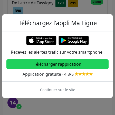
758m
De Lattre de Tassigny
179
291
390
Téléchargez l'appli Ma Ligne
Autres lignes
Metro
Recevez les alertes trafic sur votre smartphone !
1
2
3
3B
4
Télécharger l'application
5
6
7
7B
8
Application gratuite · 4,8/5
9
10
11
12
13
Continuer sur le site
14