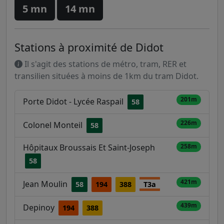
5 mn
14 mn
Stations à proximité de Didot
Il s'agit des stations de métro, tram, RER et
transilien situées à moins de 1km du tram Didot.
201m
Porte Didot - Lycée Raspail
58
226m
Colonel Monteil
58
Hôpitaux Broussais Et Saint-Joseph
258m
58
421m
Jean Moulin
58
194
388
T3a
439m
Depinoy
194
388