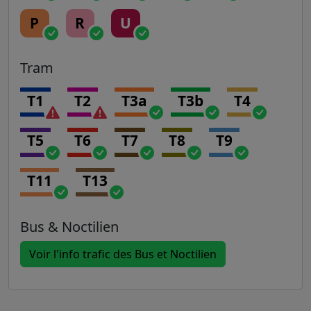
P
R
U
Tram
T1
T2
T3a
T3b
T4
T5
T6
T7
T8
T9
T11
T13
Bus & Noctilien
Voir l'info trafic des Bus et Noctilien