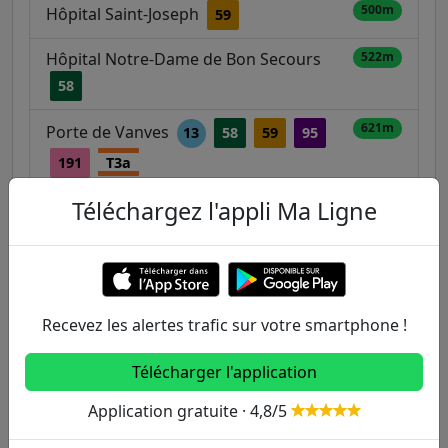
500m
Hôpital Saint-Joseph
59
Hôpital Notre-Dame de Bon Secours
522m
58
621m
Porte de Vanves
13
58
59
95
191
T3a
Téléchargez l'appli Ma Ligne
633m
Vercingétorix - Paturle
59
659m
Plaisance / Vercingétorix
13
59
62
Recevez les alertes trafic sur votre smartphone !
Télécharger l'application
Autres lignes
Application gratuite · 4,8/5
Metro