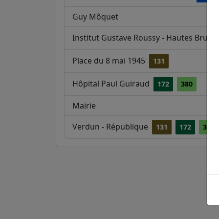
Guy Môquet
Institut Gustave Roussy - Hautes Bruyè
Place du 8 mai 1945
131
Hôpital Paul Guiraud
172
380
Mairie
Verdun - République
131
172
380