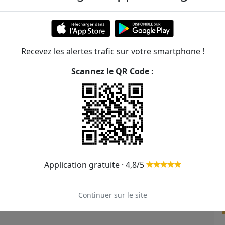
526m
557m
res
131
162
Recevez les alertes trafic sur votre smartphone !
562m
Scannez le QR Code :
569m
633m
650m
Application gratuite · 4,8/5
Continuer sur le site