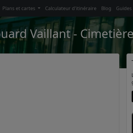
Plans et cartes
Calculateur d'itinéraire
Blog
Guides
ard Vaillant - Cimetière 