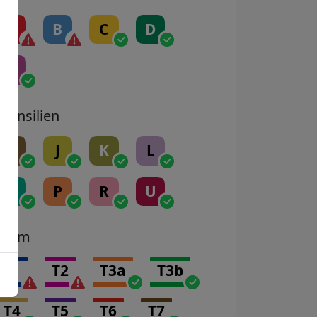
A
B
C
D
E
Transilien
H
J
K
L
N
P
R
U
Tram
T1
T2
T3a
T3b
T4
T5
T6
T7