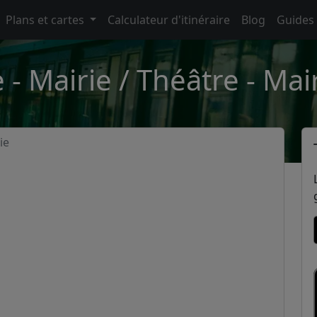
Plans et cartes
Calculateur d'itinéraire
Blog
Guides
e - Mairie / Théâtre - Mai
ie