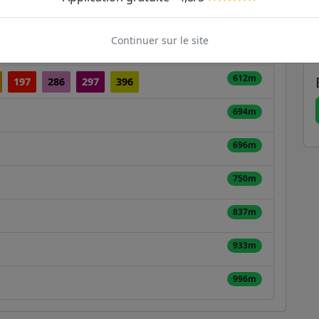
361m
Continuer sur le site
436m
612m
197
286
297
396
694m
696m
750m
837m
933m
996m