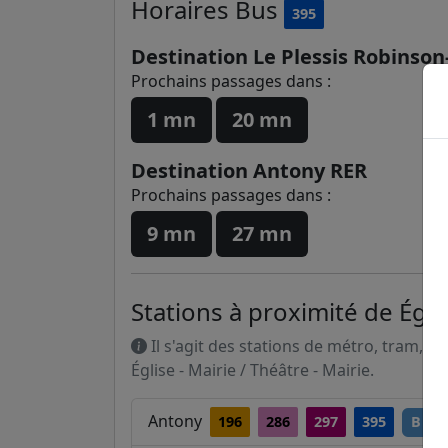
Horaires
Bus
395
Destination Le Plessis Robinson
Prochains passages dans :
1 mn
20 mn
Destination Antony RER
Prochains passages dans :
9 mn
27 mn
Stations à proximité de Églis
Il s'agit des stations de métro, tram, R
Église - Mairie / Théâtre - Mairie.
Antony
196
286
297
395
B