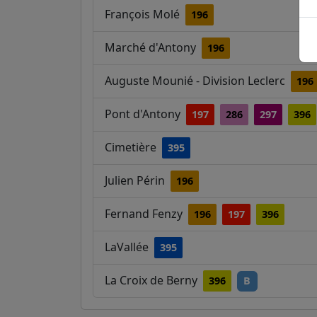
François Molé
196
Marché d'Antony
196
Auguste Mounié - Division Leclerc
196
Pont d'Antony
197
286
297
396
Cimetière
395
Julien Périn
196
Fernand Fenzy
196
197
396
LaVallée
395
La Croix de Berny
396
B