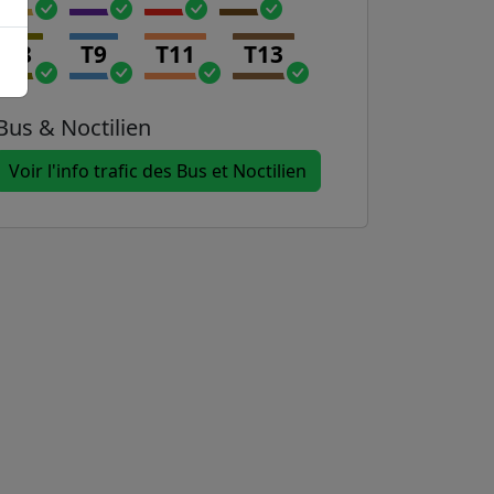
T8
T9
T11
T13
Bus & Noctilien
Voir l'info trafic des Bus et Noctilien