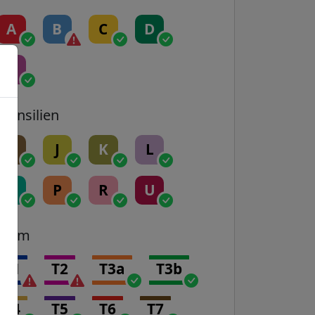
A
B
C
D
E
Transilien
H
J
K
L
N
P
R
U
Tram
T1
T2
T3a
T3b
T4
T5
T6
T7