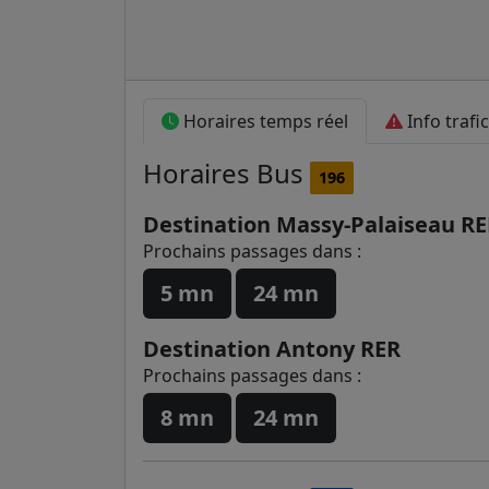
Horaires temps réel
Info trafic
Horaires
Bus
196
Destination Massy-Palaiseau R
Prochains passages dans :
5 mn
24 mn
Destination Antony RER
Prochains passages dans :
8 mn
24 mn