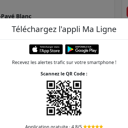
-Pavé Blanc
Téléchargez l'appli Ma Ligne
Recevez les alertes trafic sur votre smartphone !
Scannez le QR Code :
e - Mairie / Théâtre - Mairie
ER et transilien situées à moins de 1km de la gare
315m
Application gratuite · 4,8/5