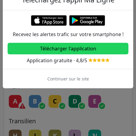
1
2
3
3B
4
5
6
7
7B
8
Recevez les alertes trafic sur votre smartphone !
9
10
11
12
13
Télécharger l'application
Application gratuite · 4,8/5
14
Continuer sur le site
RER
A
B
C
D
E
Transilien
H
J
K
L
N