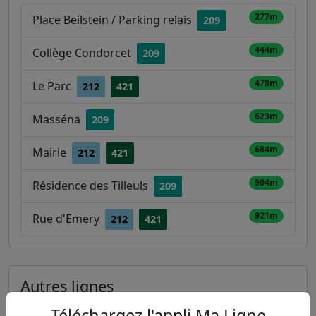
277m
Place Beilstein / Parking relais
209
444m
Collège Condorcet
209
478m
Le Parc
212
421
623m
Masséna
209
684m
Mairie
212
421
904m
Résidence des Tilleuls
209
921m
Rue d'Emery
212
421
Autres lignes
Téléchargez l'appli Ma Ligne
Metro