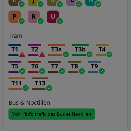
P
R
U
Tram
T1
T2
T3a
T3b
T4
T5
T6
T7
T8
T9
T11
T13
Bus & Noctilien
Voir l'info trafic des Bus et Noctilien