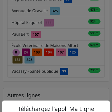
473m
Avenue de Gravelle
325
524m
Hôpital Esquirol
111
533m
Paul Bert
107
École Vétérinaire de Maisons-Alfort
576m
8
24
103
104
107
125
181
325
735m
Vacassy - Santé publique
77
Autres lignes
Metro
Téléchargez l'appli Ma Ligne