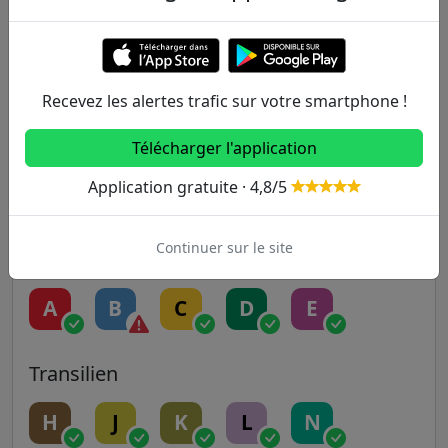
1
2
3
3B
4
5
6
7
7B
8
Recevez les alertes trafic sur votre smartphone !
9
10
11
12
13
Télécharger l'application
Application gratuite · 4,8/5
14
Continuer sur le site
RER
A
B
C
D
E
Transilien
H
J
K
L
N