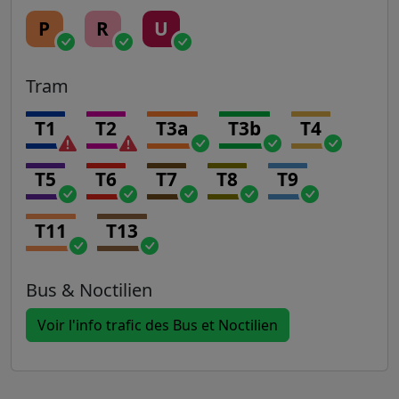
P
R
U
Tram
T1
T2
T3a
T3b
T4
T5
T6
T7
T8
T9
T11
T13
Bus & Noctilien
Voir l'info trafic des Bus et Noctilien