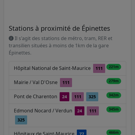
Stations à proximité de Épinettes
Il s'agit des stations de métro, tram, RER et
transilien situées à moins de 1km de la gare
Épinettes.
221m
Hôpital National de Saint-Maurice
111
279m
Mairie / Val D'Osne
111
342m
Pont de Charenton
24
111
325
345m
Edmond Nocard / Verdun
24
111
325
466m
Hôpitaux de Saint-Maurice
77