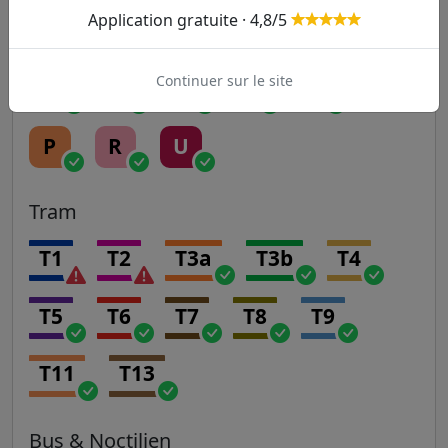
Application gratuite · 4,8/5
Transilien
Continuer sur le site
H
J
K
L
N
P
R
U
Tram
T1
T2
T3a
T3b
T4
T5
T6
T7
T8
T9
T11
T13
Bus & Noctilien