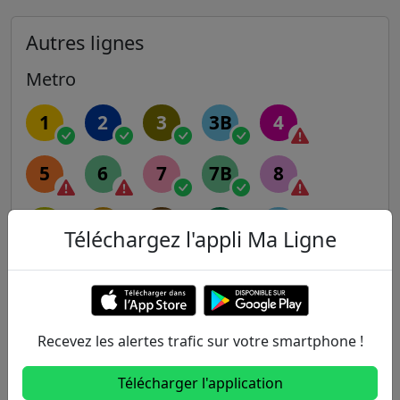
Autres lignes
Metro
1
2
3
3B
4
5
6
7
7B
8
9
10
11
12
13
Téléchargez l'appli Ma Ligne
14
RER
Recevez les alertes trafic sur votre smartphone !
A
B
C
D
E
Télécharger l'application