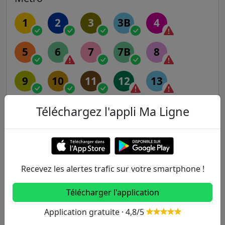
1
2
3
3B
4
5
6
7
7B
8
9
10
11
12
13
14
Téléchargez l'appli Ma Ligne
RER
A
B
C
D
E
Recevez les alertes trafic sur votre smartphone !
Télécharger l'application
Transilien
Application gratuite · 4,8/5
H
J
K
L
N