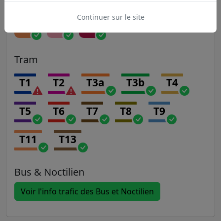
Continuer sur le site
P
R
U
Tram
T1
T2
T3a
T3b
T4
T5
T6
T7
T8
T9
T11
T13
Bus & Noctilien
Voir l'info trafic des Bus et Noctilien