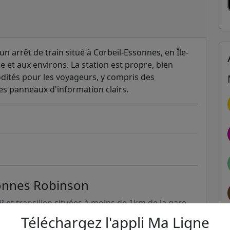
n arrêt de train situé à Corbeil-Essonnes, en Île-
lle et aux environs. La station est propre, bien
ités pour les voyageurs, y compris des
des panneaux d'information clairs.
sonnes Robinson
ER et transilien situées à moins de 1km de la gare
Téléchargez l'appli Ma Ligne