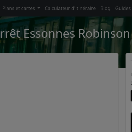
Plans et cartes
Calculateur d'itinéraire
Blog
Guides
rrêt Essonnes Robinson 