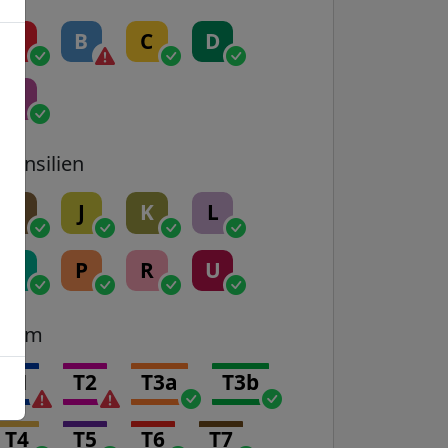
A
B
C
D
E
Transilien
H
J
K
L
N
P
R
U
Tram
T1
T2
T3a
T3b
T4
T5
T6
T7