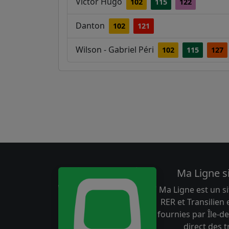
Victor Hugo
102
115
122
Danton
102
121
Wilson - Gabriel Péri
102
115
127
Ma Ligne s
Ma Ligne est un si
RER et Transilien
fournies par Île-de
direct des 