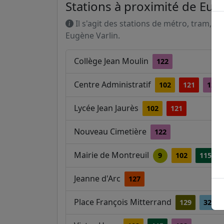
Stations à proximité de Eug
Il s'agit des stations de métro, tram, R
Eugène Varlin.
Collège Jean Moulin
122
Centre Administratif
102
121
122
Lycée Jean Jaurès
102
121
Nouveau Cimetière
122
Mairie de Montreuil
9
102
115
Jeanne d'Arc
127
Place François Mitterrand
129
322