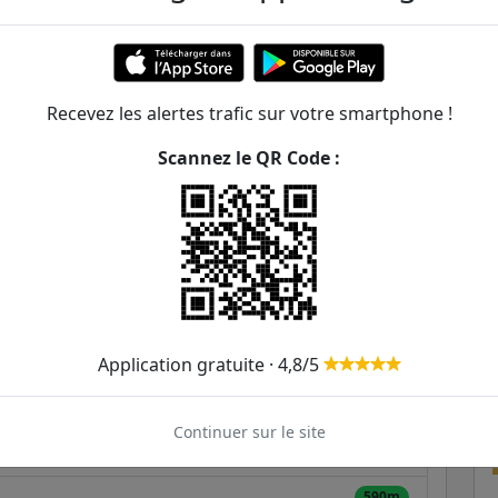
ène Varlin
ER et transilien situées à moins de 1km de la gare
Recevez les alertes trafic sur votre smartphone !
207m
Scannez le QR Code :
256m
312m
422m
461m
121
122
129
322
Application gratuite · 4,8/5
549m
Continuer sur le site
560m
590m