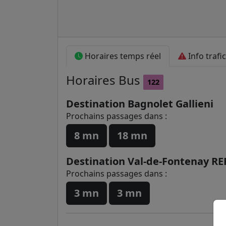
Horaires temps réel
Info trafic
Horaires
Bus
122
Destination Bagnolet Gallieni
Prochains passages dans :
8 mn
18 mn
Destination Val-de-Fontenay RE
Prochains passages dans :
3 mn
3 mn