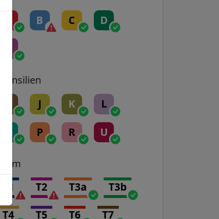
A
B
C
D
E
Transilien
H
J
K
L
N
P
R
U
Tram
T1
T2
T3a
T3b
T4
T5
T6
T7