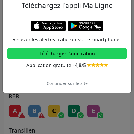
Téléchargez l'appli Ma Ligne
Metro
1
2
3
3B
4
Recevez les alertes trafic sur votre smartphone !
5
6
7
7B
8
Télécharger l'application
9
10
11
12
13
Application gratuite · 4,8/5
14
Continuer sur le site
RER
A
B
C
D
E
Transilien