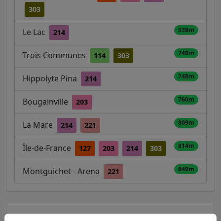
303
538m
Le Lac
214
748m
Trois Communes
114
303
748m
Hippolyte Pina
214
760m
Bougainville
203
809m
La Mare
214
221
814m
Île-de-France
127
203
214
303
849m
Montguichet - Arena
221
Autres lignes