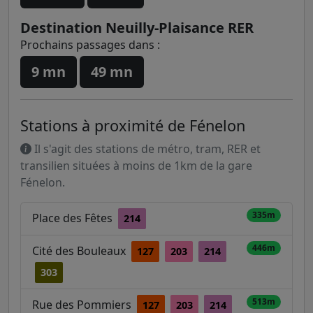
Destination Neuilly-Plaisance RER
Prochains passages dans :
9 mn
49 mn
Stations à proximité de Fénelon
Il s'agit des stations de métro, tram, RER et
transilien situées à moins de 1km de la gare
Fénelon.
335m
Place des Fêtes
214
446m
Cité des Bouleaux
127
203
214
303
513m
Rue des Pommiers
127
203
214