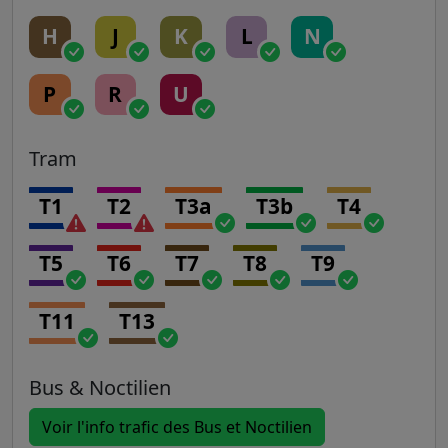
H
J
K
L
N
P
R
U
Tram
T1
T2
T3a
T3b
T4
T5
T6
T7
T8
T9
T11
T13
Bus & Noctilien
Voir l'info trafic des Bus et Noctilien