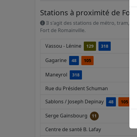
Stations à proximité de Fort
Il s'agit des stations de métro, tram, R
Fort de Romainville.
Vassou - Lénine
129
318
Gagarine
48
105
Maneyrol
318
Rue du Président Schuman
Sablons / Joseph Depinay
48
105
Serge Gainsbourg
11
Centre de santé B. Lafay