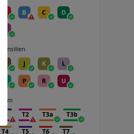
A
B
C
D
E
Transilien
H
J
K
L
N
P
R
U
Tram
T1
T2
T3a
T3b
T4
T5
T6
T7