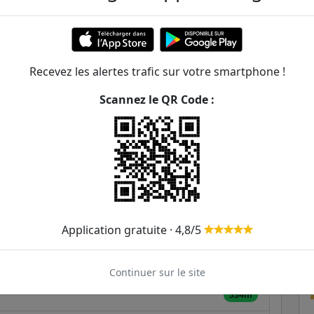
 de Romainville
ER et transilien situées à moins de 1km de la gare
Recevez les alertes trafic sur votre smartphone !
Scannez le QR Code :
296m
327m
348m
471m
Application gratuite · 4,8/5
513m
523m
Continuer sur le site
534m