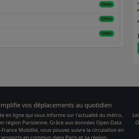
554m
555m
558m
implifie vos déplacements au quotidien
te en ligne qui vous informe sur l'actualité du métro,
Le
 en région Parisienne. Grâce aux données Open Data
O
-France Mobilité, vous pouvez suivre la circulation en
transports en commun dans Paris et sa région.