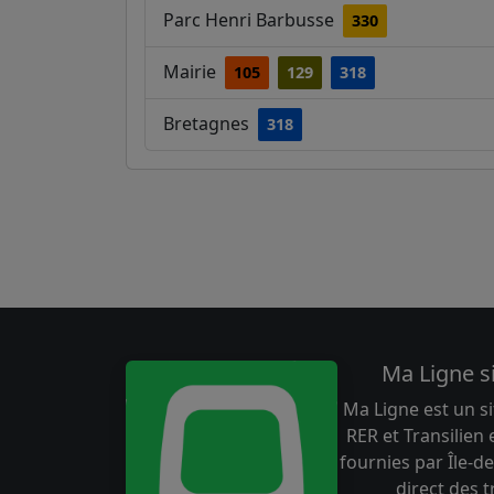
Parc Henri Barbusse
330
Mairie
105
129
318
Bretagnes
318
Ma Ligne s
Ma Ligne est un si
RER et Transilien
fournies par Île-de
direct des 