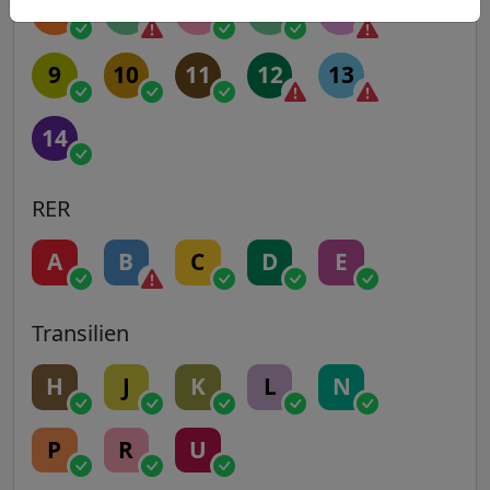
5
6
7
7B
8
9
10
11
12
13
14
RER
A
B
C
D
E
Transilien
H
J
K
L
N
P
R
U