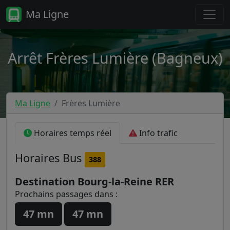
Ma Ligne
Arrêt Frères Lumière (Bagneux)
Ma Ligne
Frères Lumière
Horaires temps réel
Info trafic
Horaires
Bus
388
Destination Bourg-la-Reine RER
Prochains passages dans :
47 mn
47 mn