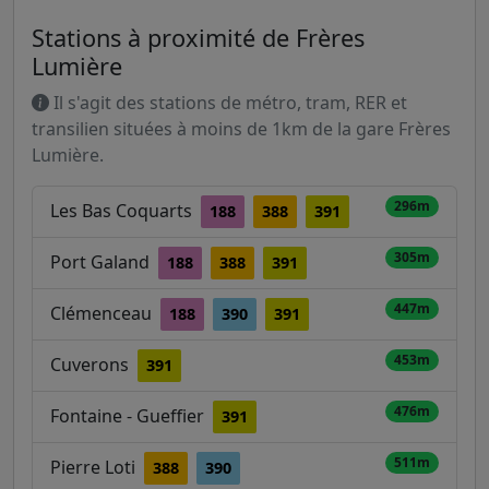
Stations à proximité de Frères
Lumière
Il s'agit des stations de métro, tram, RER et
transilien situées à moins de 1km de la gare Frères
Lumière.
296m
Les Bas Coquarts
188
388
391
305m
Port Galand
188
388
391
447m
Clémenceau
188
390
391
453m
Cuverons
391
476m
Fontaine - Gueffier
391
511m
Pierre Loti
388
390