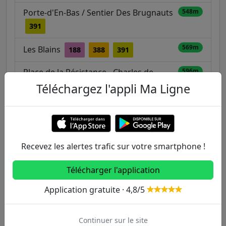
Porte-d'En-Bas / Sentier Des Brugnauts
548m
391
569m
Les Blains
188
388
391
Place de la Résistance - Charles de
596m
Gaulle
Téléchargez l'appli Ma Ligne
197
661m
Cité Jardins
197
391
Recevez les alertes trafic sur votre smartphone !
Autres lignes
Télécharger l'application
Metro
Application gratuite · 4,8/5
1
2
3
3B
4
Continuer sur le site