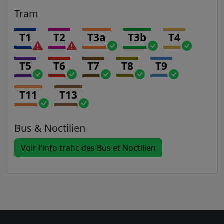
Tram
T1
T2
T3a
T3b
T4
T5
T6
T7
T8
T9
T11
T13
Bus & Noctilien
Voir l'info trafic des Bus et Noctilien