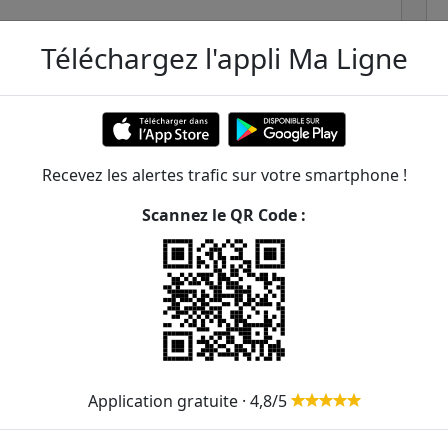
Téléchargez l'appli Ma Ligne
Recevez les alertes trafic sur votre smartphone !
iel Péri (Avenue Paul Vaillant-
Scannez le QR Code :
ER et transilien situées à moins de 1km de la gare
r).
152m
sur-Seine Gare
182
267m
Application gratuite · 4,8/5
395m