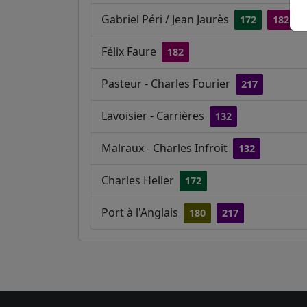
Gabriel Péri / Jean Jaurès
172
182
Félix Faure
182
Pasteur - Charles Fourier
217
Lavoisier - Carrières
132
Malraux - Charles Infroit
132
Charles Heller
172
Port à l'Anglais
180
217