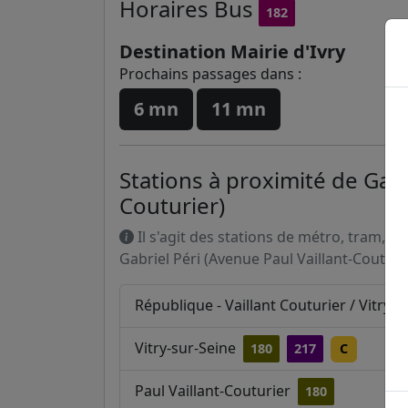
Horaires
Bus
182
Destination Mairie d'Ivry
Prochains passages dans :
6 mn
11 mn
Stations à proximité de Gabr
Couturier)
Il s'agit des stations de métro, tram, R
Gabriel Péri (Avenue Paul Vaillant-Couturie
République - Vaillant Couturier / Vitry-
Vitry-sur-Seine
180
217
C
Paul Vaillant-Couturier
180