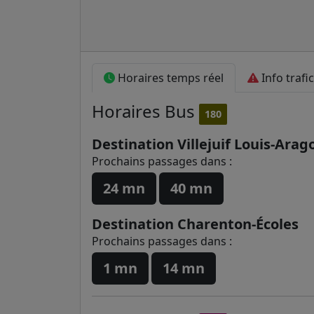
Horaires temps réel
Info trafic
Horaires
Bus
180
Destination Villejuif Louis-Arag
Prochains passages dans :
24 mn
40 mn
Destination Charenton-Écoles
Prochains passages dans :
1 mn
14 mn