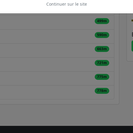
Continuer sur le site
493m
499m
590m
663m
721m
775m
778m