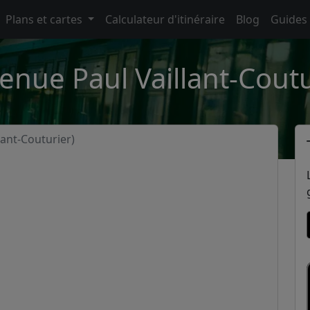
Plans et cartes
Calculateur d'itinéraire
Blog
Guides
enue Paul Vaillant-Coutu
lant-Couturier)