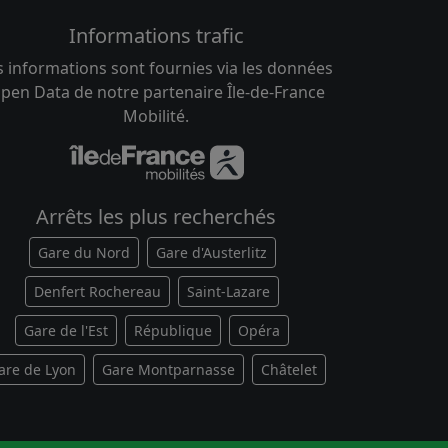
Informations trafic
s informations sont fournies via les données
pen Data de notre partenaire Île-de-France
Mobilité.
Arrêts les plus recherchés
Gare du Nord
Gare d'Austerlitz
Denfert Rochereau
Saint-Lazare
Gare de l'Est
République
Opéra
are de Lyon
Gare Montparnasse
Châtelet