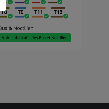
T8
T9
T11
T13
Bus & Noctilien
Voir l'info trafic des Bus et Noctilien