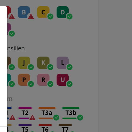
A
B
C
D
E
Transilien
H
J
K
L
N
P
R
U
Tram
T1
T2
T3a
T3b
T4
T5
T6
T7