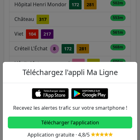
502m
Hôpital Henri Mondor
172
281
553m
Château
317
561m
Viet
104
217
568m
Créteil L'Échat
8
172
281
606m
Hôpital Intercommunal
107
317
Téléchargez l'appli Ma Ligne
698m
Chéret - Laferrière
107
281
704m
Bretagne / D'Estienne d'Orves
104
217
Recevez les alertes trafic sur votre smartphone !
Télécharger l'application
Autres lignes
Application gratuite · 4,8/5