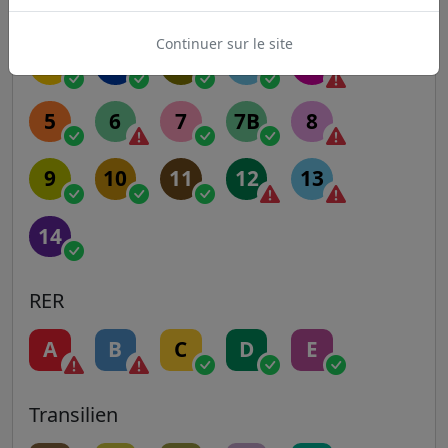
Metro
Continuer sur le site
1
2
3
3B
4
5
6
7
7B
8
9
10
11
12
13
14
RER
A
B
C
D
E
Transilien