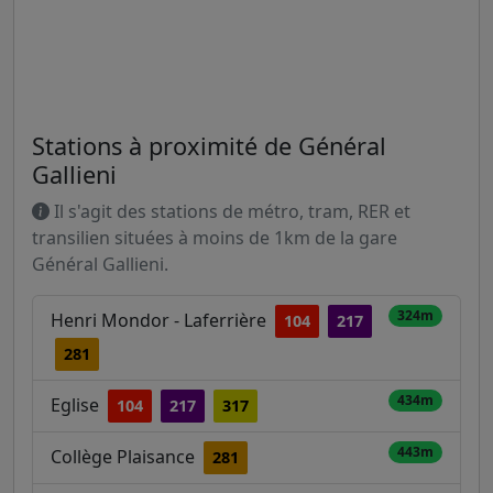
Stations à proximité de Général
Gallieni
Il s'agit des stations de métro, tram, RER et
transilien situées à moins de 1km de la gare
Général Gallieni.
324m
Henri Mondor - Laferrière
104
217
281
434m
Eglise
104
217
317
443m
Collège Plaisance
281