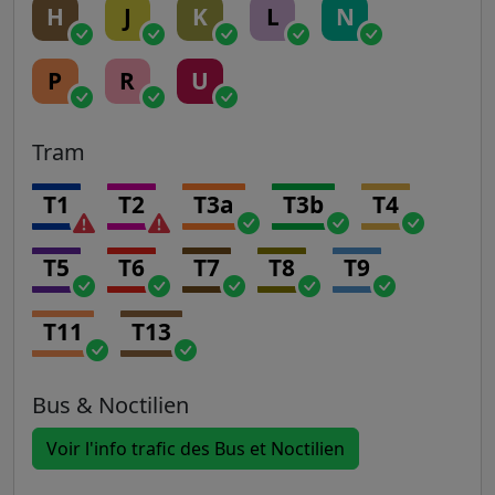
H
J
K
L
N
P
R
U
Tram
T1
T2
T3a
T3b
T4
T5
T6
T7
T8
T9
T11
T13
Bus & Noctilien
Voir l'info trafic des Bus et Noctilien