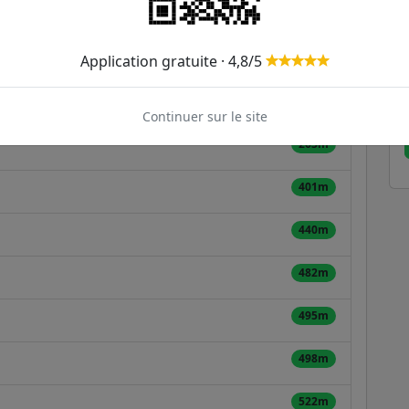
unod
ER et transilien situées à moins de 1km de la gare
Application gratuite · 4,8/5
262m
Continuer sur le site
263m
401m
440m
482m
495m
498m
522m