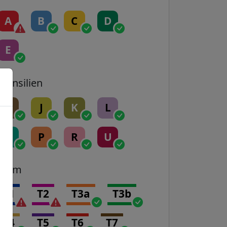
A
B
C
D
E
Transilien
H
J
K
L
N
P
R
U
Tram
T1
T2
T3a
T3b
T4
T5
T6
T7