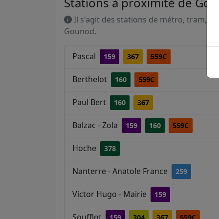
Stations à proximité de Go
Il s'agit des stations de métro, tram, R
Gounod.
Pascal
159
367
559C
Berthelot
160
559C
Paul Bert
160
367
Balzac - Zola
159
160
559C
Hoche
378
Nanterre - Anatole France
259
Victor Hugo - Mairie
159
Soufflot
159
304
367
559C