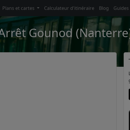
Plans et cartes
Calculateur d'itinéraire
Blog
Guides
Arrêt Gounod (Nanterre