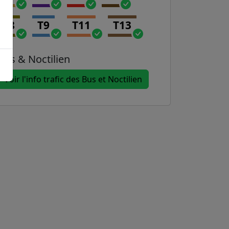
T8
T9
T11
T13
Bus & Noctilien
Voir l'info trafic des Bus et Noctilien