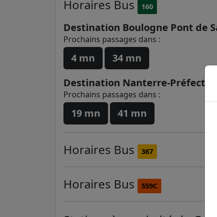
Horaires
Bus
160
Destination Boulogne Pont de S
Prochains passages dans :
4 mn
34 mn
Destination Nanterre-Préfectur
Prochains passages dans :
19 mn
41 mn
Horaires
Bus
367
Horaires
Bus
559C