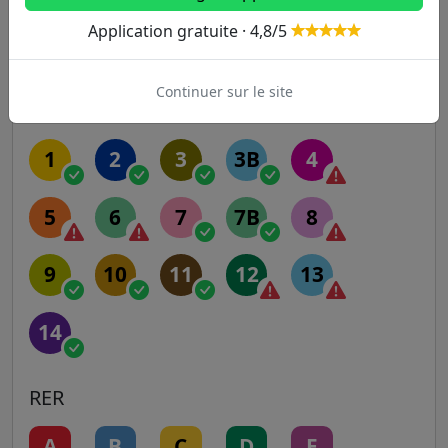
Application gratuite · 4,8/5
Autres lignes
Continuer sur le site
Metro
1
2
3
3B
4
5
6
7
7B
8
9
10
11
12
13
14
RER
A
B
C
D
E