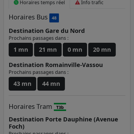
Horaires temps réel
Info trafic
Horaires
Bus
48
Destination Gare du Nord
Prochains passages dans :
1 mn
21 mn
0 mn
20 mn
Destination Romainville-Vassou
Prochains passages dans :
43 mn
44 mn
Horaires
Tram
T3b
Destination Porte Dauphine (Avenue
Foch)
Prochains passages dans :