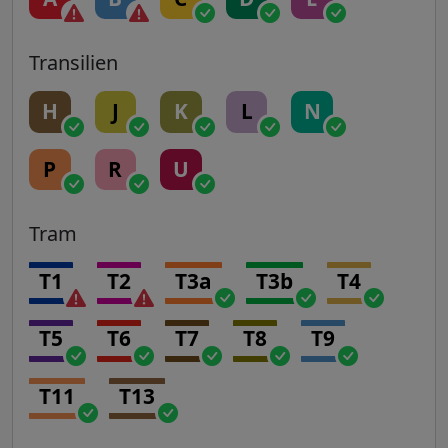
Transilien
H
J
K
L
N
P
R
U
Tram
T1
T2
T3a
T3b
T4
T5
T6
T7
T8
T9
T11
T13