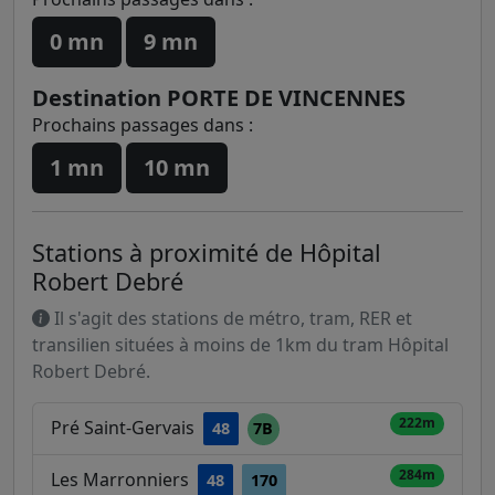
0 mn
9 mn
Destination PORTE DE VINCENNES
Prochains passages dans :
1 mn
10 mn
Stations à proximité de Hôpital
Robert Debré
Il s'agit des stations de métro, tram, RER et
transilien situées à moins de 1km du tram Hôpital
Robert Debré.
222m
Pré Saint-Gervais
48
7B
284m
Les Marronniers
48
170