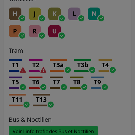
H
J
K
L
N
P
R
U
Tram
T1
T2
T3a
T3b
T4
T5
T6
T7
T8
T9
T11
T13
Bus & Noctilien
Voir l'info trafic des Bus et Noctilien