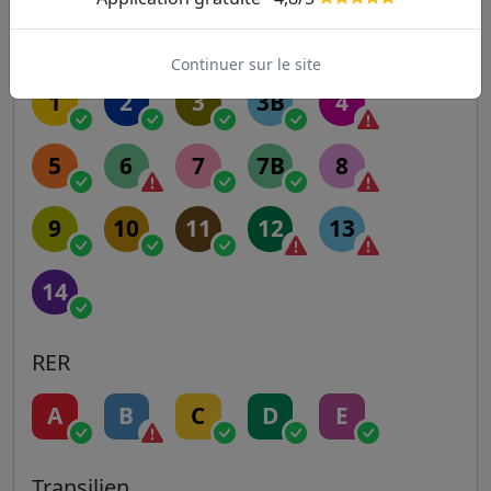
Autres lignes
Metro
Continuer sur le site
1
2
3
3B
4
5
6
7
7B
8
9
10
11
12
13
14
RER
A
B
C
D
E
Transilien