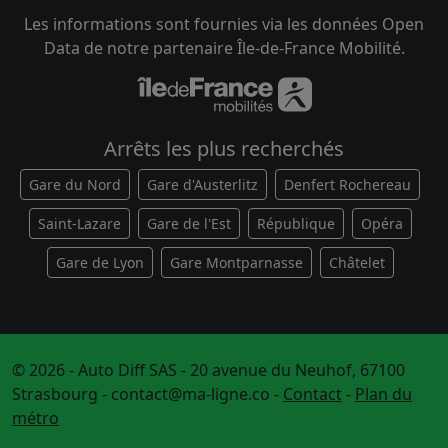
Les informations sont fournies via les données Open
Data de notre partenaire Île-de-France Mobilité.
Arrêts les plus recherchés
Gare du Nord
Gare d'Austerlitz
Denfert Rochereau
Saint-Lazare
Gare de l'Est
République
Opéra
Gare de Lyon
Gare Montparnasse
Châtelet
© 2026 - Auto Diff SAS - 20 avenue du Neuhof, 67100
Strasbourg -
contact@ma-ligne.co
-
Contact
-
Plan du
métro