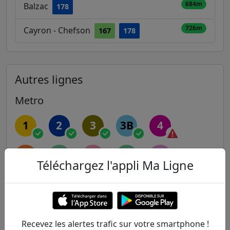
684m
Balzac
178
726m
Cayron - Chefson
167
178
Autres lignes
Metro
1
2
3
3B
4
5
6
7
7B
8
Téléchargez l'appli Ma Ligne
9
10
11
12
13
14
Recevez les alertes trafic sur votre smartphone !