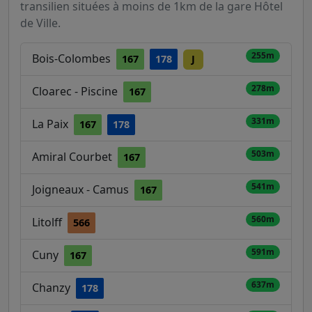
transilien situées à moins de 1km de la gare Hôtel
de Ville.
255m
Bois-Colombes
167
178
J
278m
Cloarec - Piscine
167
331m
La Paix
167
178
503m
Amiral Courbet
167
541m
Joigneaux - Camus
167
560m
Litolff
566
591m
Cuny
167
637m
Chanzy
178