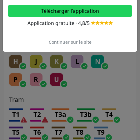
RER
Télécharger l'application
Application gratuite · 4,8/5
A
B
C
D
E
Continuer sur le site
Transilien
H
J
K
L
N
P
R
U
Tram
T1
T2
T3a
T3b
T4
T5
T6
T7
T8
T9