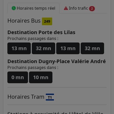
Horaires temps réel
Info trafic
2
Horaires
Bus
249
Destination Porte des Lilas
Prochains passages dans :
13 mn
32 mn
13 mn
32 mn
Destination Dugny-Place Valérie André
Prochains passages dans :
0 mn
10 mn
Horaires
Tram
T1