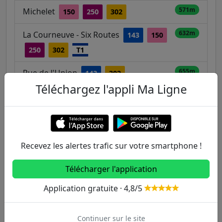
571m
Michelet
150
250
302
632m
La Courneuve - Six Routes
143
150
250
302
T1
655m
Rue de l'Union
143
302
Téléchargez l'appli Ma Ligne
696m
Jean Mermoz - Henri Barbusse
143
249
Recevez les alertes trafic sur votre smartphone !
Autres lignes
Télécharger l'application
Metro
Application gratuite · 4,8/5
1
2
3
3B
4
Continuer sur le site