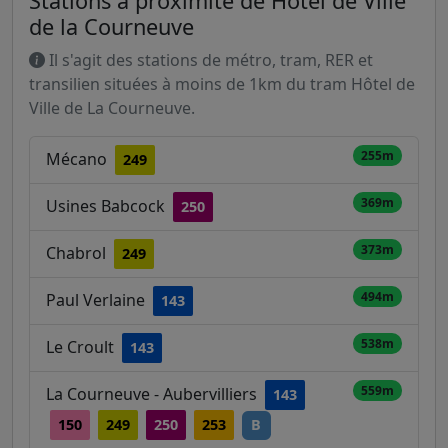
Stations à proximité de Hôtel de Ville
de la Courneuve
Il s'agit des stations de métro, tram, RER et
transilien situées à moins de 1km du tram Hôtel de
Ville de La Courneuve.
255m
Mécano
249
369m
Usines Babcock
250
373m
Chabrol
249
494m
Paul Verlaine
143
538m
Le Croult
143
559m
La Courneuve - Aubervilliers
143
150
249
250
253
B