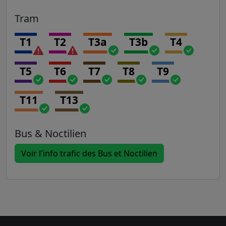
Tram
T1
T2
T3a
T3b
T4
T5
T6
T7
T8
T9
T11
T13
Bus & Noctilien
Voir l'info trafic des Bus et Noctilien