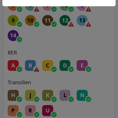
5
6
7
7B
8
9
10
11
12
13
14
RER
A
B
C
D
E
Transilien
H
J
K
L
N
P
R
U