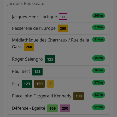
Jacques Rousseau.
260m
Jacques-Henri Lartigue
T2
270m
Passerelle de l'Europe
260
Médiathèque des Chartreux / Rue de la
314m
Gare
260
359m
Roger Salengro
123
363m
Paul Bert
123
375m
Issy
123
190
C
427m
Place John Fitzgerald Kennedy
190
519m
Défense - Egalité
169
290