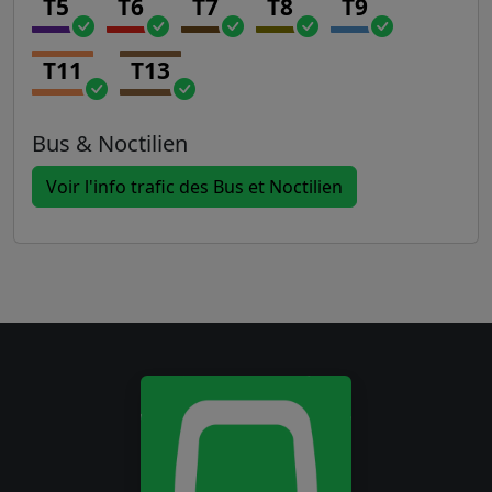
T5
T6
T7
T8
T9
T11
T13
Bus & Noctilien
Voir l'info trafic des Bus et Noctilien