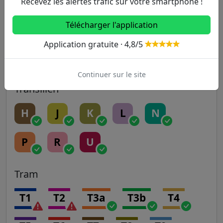
Recevez les alertes trafic sur votre smartphone !
Télécharger l'application
RER
Application gratuite · 4,8/5
A
B
C
D
E
Continuer sur le site
Transilien
H
J
K
L
N
P
R
U
Tram
T1
T2
T3a
T3b
T4