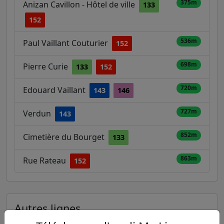
375m
Anizan Cavillon - Hôtel de ville
133
152
536m
Paul Vaillant Couturier
152
698m
Pierre Curie
133
152
720m
Edouard Vaillant
143
146
727m
Verdun
143
852m
Cimetière du Bourget
133
863m
Rue Rateau
152
Autres lignes