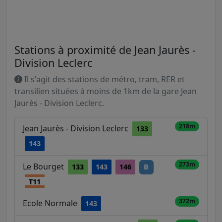
Stations à proximité de Jean Jaurès -
Division Leclerc
Il s'agit des stations de métro, tram, RER et
transilien situées à moins de 1km de la gare Jean
Jaurès - Division Leclerc.
218m
Jean Jaurès - Division Leclerc
133
143
273m
Le Bourget
133
143
146
B
T11
372m
Ecole Normale
143