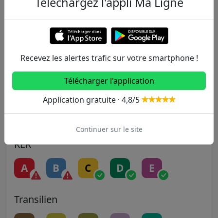
Téléchargez l'appli Ma Ligne
Metro
1
2
3
3B
4
5
6
7
7B
8
Recevez les alertes trafic sur votre smartphone !
Télécharger l'application
9
10
11
12
13
Application gratuite · 4,8/5
14
Continuer sur le site
RER
A
B
C
D
E
Transilien