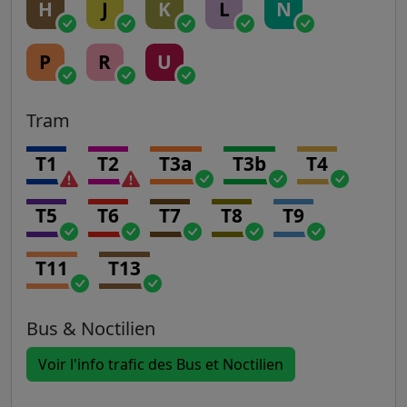
H
J
K
L
N
P
R
U
Tram
T1
T2
T3a
T3b
T4
T5
T6
T7
T8
T9
T11
T13
Bus & Noctilien
Voir l'info trafic des Bus et Noctilien