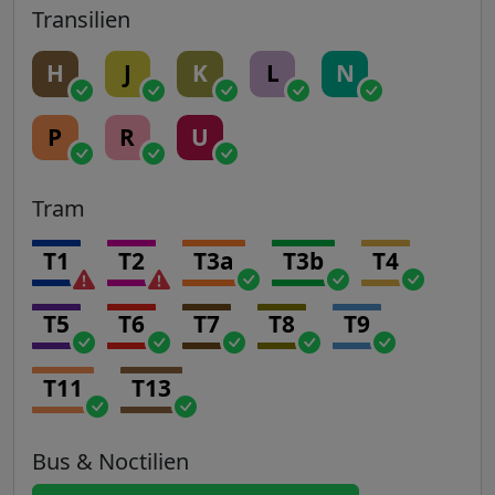
Transilien
H
J
K
L
N
P
R
U
Tram
T1
T2
T3a
T3b
T4
T5
T6
T7
T8
T9
T11
T13
Bus & Noctilien