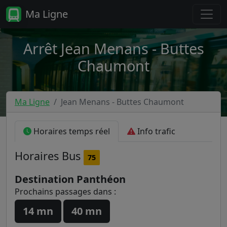
Ma Ligne
Arrêt Jean Menans - Buttes
Chaumont
Ma Ligne
Jean Menans - Buttes Chaumont
Horaires temps réel
Info trafic
Horaires
Bus
75
Destination Panthéon
Prochains passages dans :
14 mn
40 mn