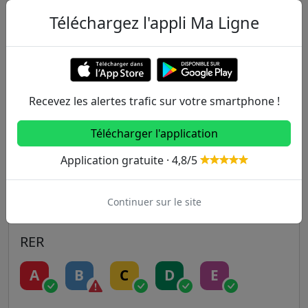
Autres lignes
Téléchargez l'appli Ma Ligne
Metro
1
2
3
3B
4
Recevez les alertes trafic sur votre smartphone !
5
6
7
7B
8
Télécharger l'application
9
10
11
12
13
Application gratuite · 4,8/5
14
Continuer sur le site
RER
A
B
C
D
E