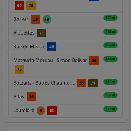
60
75
371m
Bolivar
26
7B
423m
Alouettes
71
432m
Rue de Meaux
48
438m
Mathurin Moreau - Simon Bolivar
26
75
451m
Botzaris - Buttes Chaumont
26
71
502m
Atlas
26
521m
Laumière
5
60