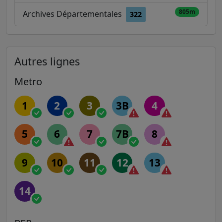
805m
Archives Départementales
322
Autres lignes
Metro
1
2
3
3B
4
5
6
7
7B
8
9
10
11
12
13
14