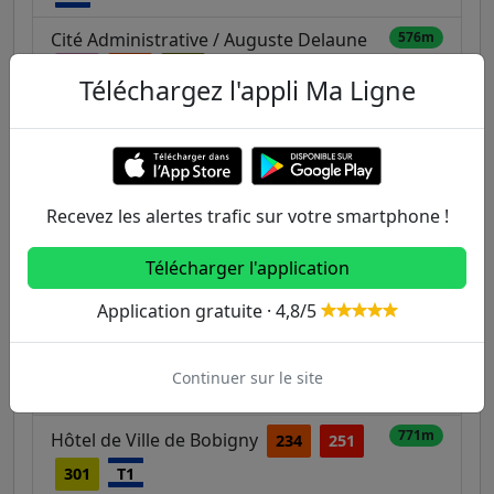
Cité Administrative / Auguste Delaune
576m
146
234
303
Téléchargez l'appli Ma Ligne
Pierre Sémard / Pierre Sémard -
621m
Indépendance / Bobigny Pablo Picasso
146
148
251
Recevez les alertes trafic sur votre smartphone !
Maurice Thorez / Centre Commercial /
689m
Karl Marx
146
148
234
251
Télécharger l'application
301
322
Application gratuite · 4,8/5
708m
Collège Liberté
148
Continuer sur le site
752m
Rue de Paris n°155
147
771m
Hôtel de Ville de Bobigny
234
251
301
T1