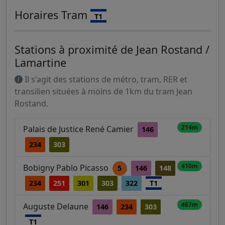
Horaires
Tram
T1
Stations à proximité de Jean Rostand /
Lamartine
Il s'agit des stations de métro, tram, RER et
transilien situées à moins de 1km du tram Jean
Rostand.
214m
Palais de Justice René Camier
146
234
303
410m
Bobigny Pablo Picasso
5
146
148
234
251
301
303
322
T1
467m
Auguste Delaune
146
234
303
T1