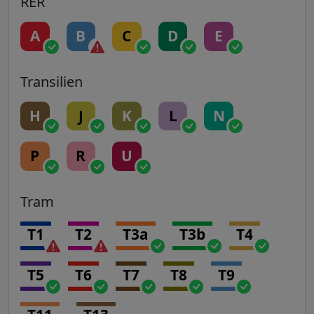
RER
A
B
C
D
E
Transilien
H
J
K
L
N
P
R
U
Tram
T1
T2
T3a
T3b
T4
T5
T6
T7
T8
T9