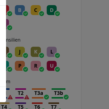
A
B
C
D
E
Transilien
H
J
K
L
N
P
R
U
Tram
T1
T2
T3a
T3b
T4
T5
T6
T7