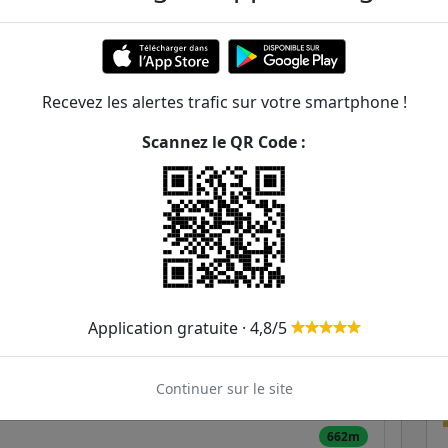
356m
417m
Recevez les alertes trafic sur votre smartphone !
417m
Scannez le QR Code :
439m
453m
361
498m
625m
Application gratuite · 4,8/5
630m
Continuer sur le site
649m
662m