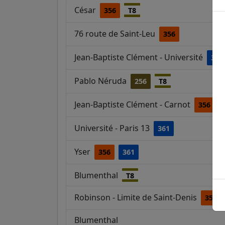
César
356
T8
76 route de Saint-Leu
356
Jean-Baptiste Clément - Université
361
Pablo Néruda
256
T8
Jean-Baptiste Clément - Carnot
356
Université - Paris 13
361
Yser
356
361
Blumenthal
T8
Robinson - Limite de Saint-Denis
356
Blumenthal