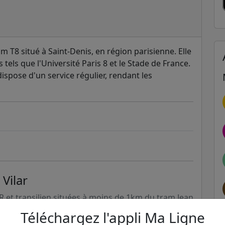
am T8 situé à Saint-Denis, en région parisienne. Elle
 tels que l'Université Paris 8 et le Stade de France.
dispose d'un service régulier, rendant les
 Vilar
ER et transilien situées à moins de 1km du tram Jean
Téléchargez l'appli Ma Ligne